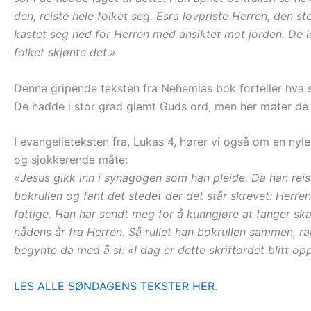
den, reiste hele folket seg. Esra lovpriste Herren, den
kastet seg ned for Herren med ansiktet mot jorden. De l
folket skjønte det.»
Denne gripende teksten fra Nehemias bok forteller hva s
De hadde i stor grad glemt Guds ord, men her møter de d
I evangelieteksten fra, Lukas 4, hører vi også om en nyl
og sjokkerende måte:
«Jesus gikk inn i synagogen som han pleide. Da han reis
bokrullen og fant det stedet der det står skrevet: Herre
fattige. Han har sendt meg for å kunngjøre at fanger skal 
nådens år fra Herren. Så rullet han bokrullen sammen, ra
begynte da med å si: «I dag er dette skriftordet blitt o
LES ALLE SØNDAGENS TEKSTER HER
.