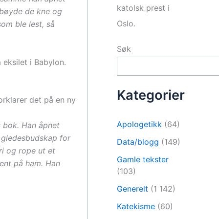
katolsk prest i
å bøyde de kne og
Oslo.
om ble lest, så
Søk
eksilet i Babylon.
Kategorier
orklarer det på en ny
Apologetikk
(64)
s bok. Han åpnet
t gledesbudskap for
Data/blogg
(149)
ri og rope ut et
Gamle tekster
spent på ham. Han
(103)
Generelt
(1 142)
Katekisme
(60)