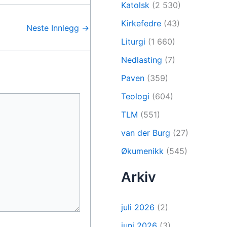
Katolsk
(2 530)
Kirkefedre
(43)
Neste Innlegg
→
Liturgi
(1 660)
Nedlasting
(7)
Paven
(359)
Teologi
(604)
TLM
(551)
van der Burg
(27)
Økumenikk
(545)
Arkiv
juli 2026
(2)
juni 2026
(3)