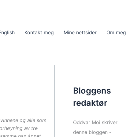
English
Kontakt meg
Mine nettsider
Om meg
Bloggens
redaktør
kvinnene og alle som
Oddvar Moi skriver
forhøyning av tre
denne bloggen -
et samme han åpnet