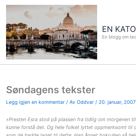
Hopp
rett
til
EN KAT
innholdet
En blogg om teo
Søndagens tekster
Legg igjen en kommentar
/ Av
Oddvar
/
20. januar, 2007
«Presten Esra stod på plassen fra tidlig om morgenen t
kunne forstå det. Og hele folket lyttet oppmerksomt til 
som de hadde laget til dette. Han åpnet bokrullen så he