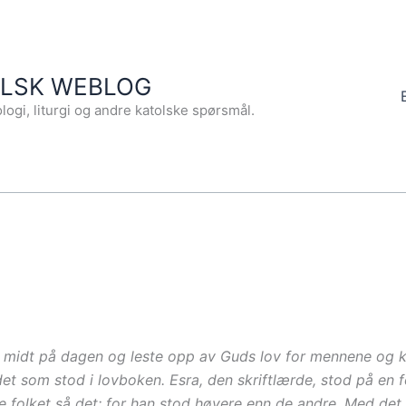
OLSK WEBLOG
logi, liturgi og andre katolske spørsmål.
il midt på dagen og leste opp av Guds lov for mennene og 
det som stod i lovboken. Esra, den skriftlærde, stod på en 
le folket så det; for han stod høyere enn de andre. Med d