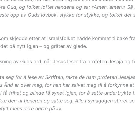
 store Gud, og folket løftet hendene og sa: «Amen, amen.» S
este opp av Guds lovbok, stykke for stykke, og tolket det s
om skjedde etter at Israelsfolket hadde kommet tilbake fra 
et på nytt igjen – og gråter av glede.
esning av Guds ord; når Jesus leser fra profeten Jesaja og f
te seg for å lese av Skriften, rakte de ham profeten Jesaja
ns Ånd er over meg, for han har salvet meg til å forkynne e
få frihet og blinde få synet igjen, for å sette undertrykte f
kte den til tjeneren og satte seg. Alle i synagogen stirret 
ppfylt mens dere hørte på.»»