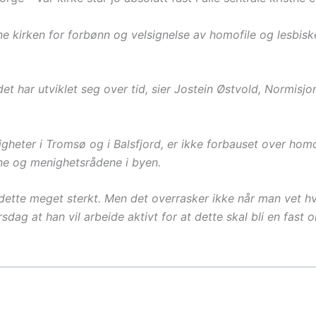
 kirken for forbønn og velsignelse av homofile og lesbis
det har utviklet seg over tid, sier Jostein Østvold, Normisjo
eter i Tromsø og i Balsfjord, er ikke forbauset over homof
ene og menighetsrådene i byen.
dette meget sterkt. Men det overrasker ikke når man vet h
dag at han vil arbeide aktivt for at dette skal bli en fast o