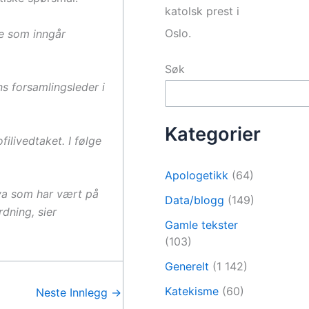
katolsk prest i
Oslo.
ke som inngår
Søk
ns forsamlingsleder i
Kategorier
ilivedtaket. I følge
Apologetikk
(64)
va som har vært på
Data/blogg
(149)
rdning, sier
Gamle tekster
(103)
Generelt
(1 142)
Katekisme
(60)
Neste Innlegg
→