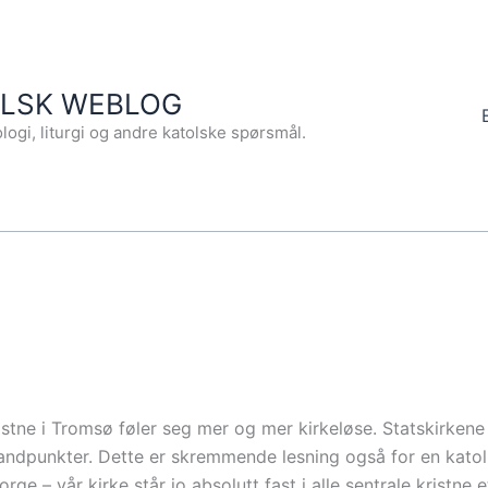
OLSK WEBLOG
logi, liturgi og andre katolske spørsmål.
ristne i Tromsø føler seg mer og mer kirkeløse. Statskirkene
standpunkter. Dette er skremmende lesning også for en katol
rge – vår kirke står jo absolutt fast i alle sentrale kristne 