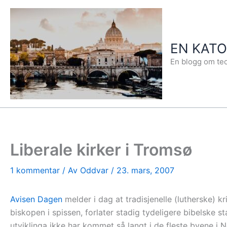
Hopp
rett
til
EN KAT
innholdet
En blogg om teo
Liberale kirker i Tromsø
1 kommentar
/ Av
Oddvar
/
23. mars, 2007
Avisen Dagen
melder i dag at tradisjenelle (lutherske) k
biskopen i spissen, forlater stadig tydeligere bibelske 
utviklinga ikke har kommet så langt i de fleste byene i No