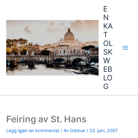
Hopp
E
rett
N
til
KA
innholdet
T
OL
SK
W
EB
LO
G
Feiring av St. Hans
Legg igjen en kommentar
/ Av
Oddvar
/
23. juni, 2007