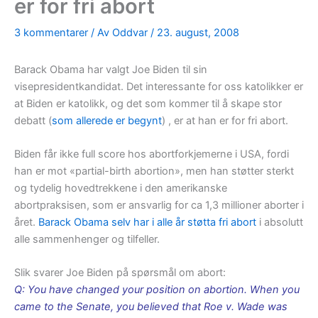
er for fri abort
3 kommentarer
/ Av
Oddvar
/
23. august, 2008
Barack Obama har valgt Joe Biden til sin
visepresidentkandidat. Det interessante for oss katolikker er
at Biden er katolikk, og det som kommer til å skape stor
debatt (
som allerede er begynt
) , er at han er for fri abort.
Biden får ikke full score hos abortforkjemerne i USA, fordi
han er mot «partial-birth abortion», men han støtter sterkt
og tydelig hovedtrekkene i den amerikanske
abortpraksisen, som er ansvarlig for ca 1,3 millioner aborter i
året.
Barack Obama selv har i alle år støtta fri abort
i absolutt
alle sammenhenger og tilfeller.
Slik svarer Joe Biden på spørsmål om abort:
Q: You have changed your position on abortion. When you
came to the Senate, you believed that Roe v. Wade was