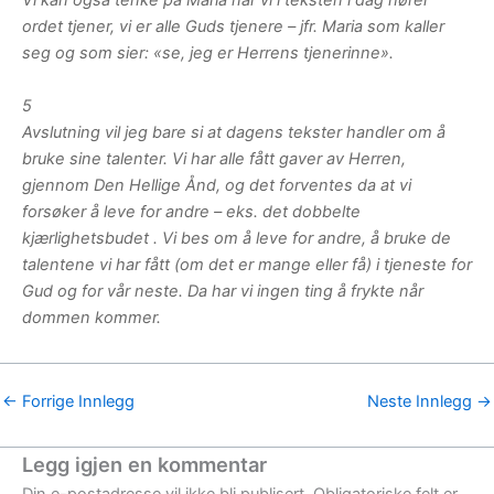
Vi kan også tenke på Maria når vi i teksten i dag hører
ordet tjener, vi er alle Guds tjenere – jfr. Maria som kaller
seg og som sier: «se, jeg er Herrens tjenerinne».
5
Avslutning vil jeg bare si at dagens tekster handler om å
bruke sine talenter. Vi har alle fått gaver av Herren,
gjennom Den Hellige Ånd, og det forventes da at vi
forsøker å leve for andre – eks. det dobbelte
kjærlighetsbudet . Vi bes om å leve for andre, å bruke de
talentene vi har fått (om det er mange eller få) i tjeneste for
Gud og for vår neste. Da har vi ingen ting å frykte når
dommen kommer.
←
Forrige Innlegg
Neste Innlegg
→
Legg igjen en kommentar