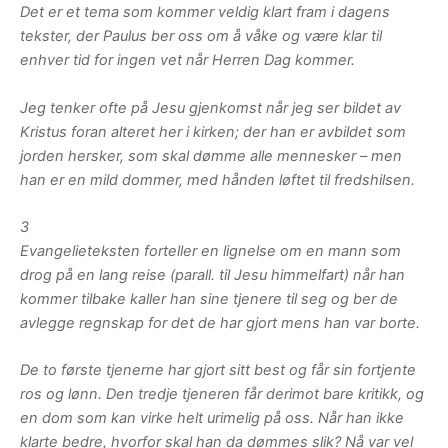
Det er et tema som kommer veldig klart fram i dagens
tekster, der Paulus ber oss om å våke og være klar til
enhver tid for ingen vet når Herren Dag kommer.
Jeg tenker ofte på Jesu gjenkomst når jeg ser bildet av
Kristus foran alteret her i kirken; der han er avbildet som
jorden hersker, som skal dømme alle mennesker – men
han er en mild dommer, med hånden løftet til fredshilsen.
3
Evangelieteksten forteller en lignelse om en mann som
drog på en lang reise (parall. til Jesu himmelfart) når han
kommer tilbake kaller han sine tjenere til seg og ber de
avlegge regnskap for det de har gjort mens han var borte.
De to første tjenerne har gjort sitt best og får sin fortjente
ros og lønn. Den tredje tjeneren får derimot bare kritikk, og
en dom som kan virke helt urimelig på oss. Når han ikke
klarte bedre, hvorfor skal han da dømmes slik? Nå var vel