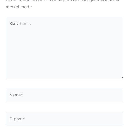
Din e-postadresse vil ikke bli publisert.
Obligatoriske felt er
merket med
*
Skriv
her
...
Name*
E-
post*