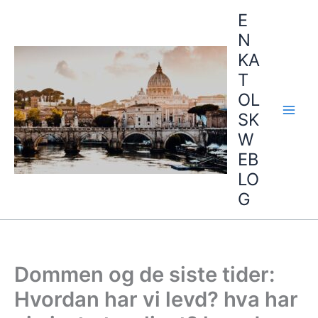
Hopp
E
rett
N
til
KA
innholdet
T
OL
SK
W
EB
LO
G
Dommen og de siste tider:
Hvordan har vi levd? hva har