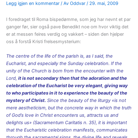
Legg igjen en kommentar
/ Av
Oddvar
/
29. mai, 2009
I foredraget til Roma bispedømme, som jeg har nevnt et par
ganger før, sier også pave Benedikt noe om hvor viktig det
er at messen feires verdig og vakkert – siden den hjelper
oss å forstå Kristi frelsesmysterium:
The centre of the life of the parish is, as I said, the
Eucharist, and especially the Sunday celebration. If the
unity of the Church is born from the encounter with the
Lord,
it is not secondary then that the adoration and the
celebration of the Eucharist be very elegant, giving way
to who participates in it to experience the beauty of the
mystery of Christ.
Since the beauty of the liturgy «is not
mere aestheticism, but the concrete way in which the truth
of God’s love in Christ encounters us, attracts us and
delights us» (Sacramentum Caritatis n. 35), it is important
that the Eucharistic celebration manifests, communicates
through the sacramental signs, the divine life and reveals