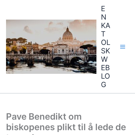
Hopp
E
rett
N
til
KA
innholdet
T
OL
SK
W
EB
LO
G
Pave Benedikt om
biskopenes plikt til å lede de