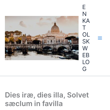
Hopp
E
rett
N
til
KA
innholdet
T
OL
SK
W
EB
LO
G
Dies iræ, dies illa, Solvet
sæclum in favilla