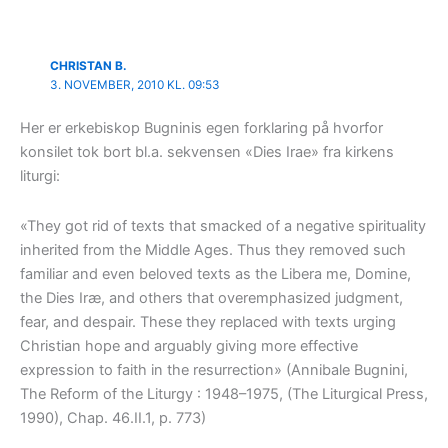
CHRISTAN B.
3. NOVEMBER, 2010 KL. 09:53
Her er erkebiskop Bugninis egen forklaring på hvorfor
konsilet tok bort bl.a. sekvensen «Dies Irae» fra kirkens
liturgi:
«They got rid of texts that smacked of a negative spirituality
inherited from the Middle Ages. Thus they removed such
familiar and even beloved texts as the Libera me, Domine,
the Dies Iræ, and others that overemphasized judgment,
fear, and despair. These they replaced with texts urging
Christian hope and arguably giving more effective
expression to faith in the resurrection» (Annibale Bugnini,
The Reform of the Liturgy : 1948–1975, (The Liturgical Press,
1990), Chap. 46.II.1, p. 773)