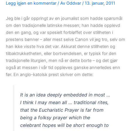
Legg igjen en kommentar
/ Av
Oddvar
/
13. januar, 2011
Jeg ble i går oppringt av en journalist som hadde spørsmål
om den tradisjonelle latinske messen; han hadde opplevd
den en gang, og var spesielt forbløffet over stillheten i
prestens bønner – aller mest selve Canon vil jeg tro, selv om
han ikke visste hva det var. Akkurat denne stillheten og
tilbaktrukketheten, eller bortvendelsen, er typisk for den
tradisjonelle liturgien, men nå er dette borte – og det gjør
også at messen i vår tid oppleves ganske annerledes enn
før. En anglo-katolsk prest skriver om dette:
It is an idea deeply embedded in most …
I think I may mean all … traditional rites,
that the Eucharistic Prayer is far from
being a folksy prayer which the
celebrant hopes will be short enough to