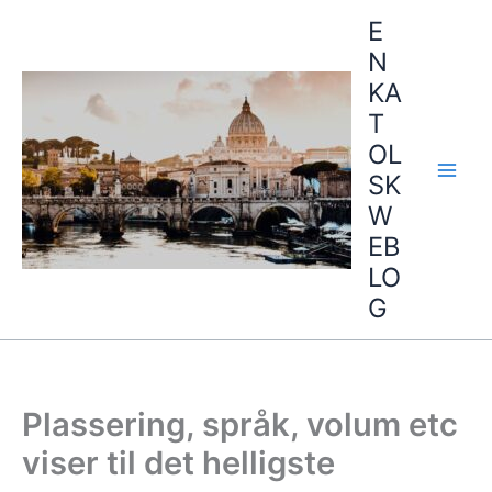
Hopp
E
rett
N
til
KA
innholdet
T
OL
SK
W
EB
LO
G
Plassering, språk, volum etc
viser til det helligste