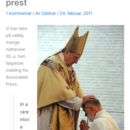
prest
1 kommentar
/ Av
Oddvar
/
24. februar, 2011
Vi kan lese
på veldig
mange
nettaviser
(bl..a. her)
følgende
melding fra
Associated
Press:
In a
rare
mov
e