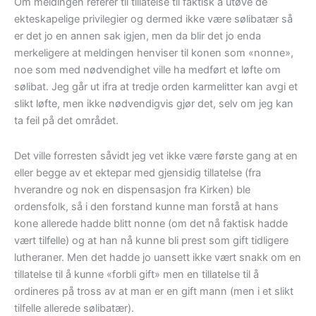
Om meldingen referer til tillatelse til faktisk å utøve de
ekteskapelige privilegier og dermed ikke være sølibatær så
er det jo en annen sak igjen, men da blir det jo enda
merkeligere at meldingen henviser til konen som «nonne»,
noe som med nødvendighet ville ha medført et løfte om
sølibat. Jeg går ut ifra at tredje orden karmelitter kan avgi et
slikt løfte, men ikke nødvendigvis gjør det, selv om jeg kan
ta feil på det området.
Det ville forresten såvidt jeg vet ikke være første gang at en
eller begge av et ektepar med gjensidig tillatelse (fra
hverandre og nok en dispensasjon fra Kirken) ble
ordensfolk, så i den forstand kunne man forstå at hans
kone allerede hadde blitt nonne (om det nå faktisk hadde
vært tilfelle) og at han nå kunne bli prest som gift tidligere
lutheraner. Men det hadde jo uansett ikke vært snakk om en
tillatelse til å kunne «forbli gift» men en tillatelse til å
ordineres på tross av at man er en gift mann (men i et slikt
tilfelle allerede sølibatær).