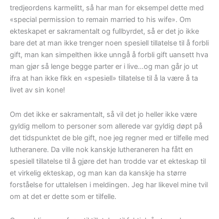
tredjeordens karmelitt, så har man for eksempel dette med
«special permission to remain married to his wife». Om
ekteskapet er sakramentalt og fullbyrdet, så er det jo ikke
bare det at man ikke trenger noen spesiell tillatelse til å forbli
gift, man kan simpelthen ikke unngå å forbli gift uansett hva
man gjør så lenge begge parter er i live…og man går jo ut
ifra at han ikke fikk en «spesiell» tillatelse til å la være å ta
livet av sin kone!
Om det ikke er sakramentalt, så vil det jo heller ikke være
gyldig mellom to personer som allerede var gyldig døpt på
det tidspunktet de ble gift, noe jeg regner med er tilfelle med
lutheranere. Da ville nok kanskje lutheraneren ha fått en
spesiell tillatelse til å gjøre det han trodde var et ekteskap til
et virkelig ekteskap, og man kan da kanskje ha større
forståelse for uttalelsen i meldingen. Jeg har likevel mine tvil
om at det er dette som er tilfelle.