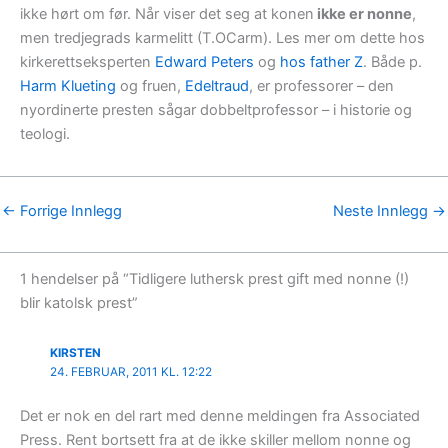
ikke hørt om før. Når viser det seg at konen
ikke er nonne
,
men tredjegrads karmelitt (T.OCarm). Les mer om dette hos
kirkerettseksperten
Edward Peters
og
hos father Z
. Både p.
Harm Klueting
og fruen,
Edeltraud
, er professorer – den
nyordinerte presten sågar dobbeltprofessor – i historie og
teologi.
←
Forrige Innlegg
Neste Innlegg
→
1 hendelser på “Tidligere luthersk prest gift med nonne (!)
blir katolsk prest”
KIRSTEN
24. FEBRUAR, 2011 KL. 12:22
Det er nok en del rart med denne meldingen fra Associated
Press. Rent bortsett fra at de ikke skiller mellom nonne og