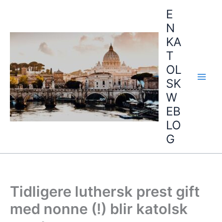
Hopp
E
rett
N
til
KA
innholdet
T
OL
SK
W
EB
LO
G
Tidligere luthersk prest gift
med nonne (!) blir katolsk