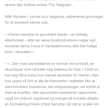
skriver den britiske avisen The Telegraph.
NRK-Nyheter – skriver bl.a. følgende, vedrørende grunnlaget
for at klosteret lukkes ned;
– «Paven beordret et apostolisk besøk – en kirkelig
etterforsker – etter en rekke brudd på kirkens regler ved
klosteret Santa Croce in Gerusalemmme, eller Det hellige
kors i Jerusalem.»
– «…Den mest iøynefallende er nonnen Anna Nobili, en
eksstripper som nå kaller seg ballerina for Gud. I 2009 lot
hun seg filme mens hun danset ekstatisk for Herren, men
hun spant så fort at alle de frammøtte i realiteten fikk et
seksminutters truseshow, der strippestangen var byttet ut
med et krusifiks. Den apostoliske besøkeren rapporterte
også om tvilsom oppførsel og mangel på moralsk disiplin,
en formulering Kirken oftest benytter når det er snakk om