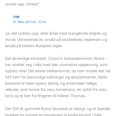
renser opp i Kirken”
TOR
27. MAI, 2011 KL. 21:14
Ja, det ryddes opp, etter årtier med manglende disiplin og
moral; Utsvevende liv, brudd på klosterlivets reglement og
brudd på kirkens liturgiske regler.
Det ærverdige klosteret, Croce in Gerusalemmme i Roma –
har utviklet seg i tråd med den normative oppløsning, som
oppsto etter Det annet Vatikankonsil, da man trodde det var
fritt frem for personlige tolkninger og eksperimenter. Dette
klosteret er blant byens eldste, og inneholder hellige
relikvier, som torner fra Jesu tornekrans, en splint fra Jesu
kors og et ben fra fingeren til tvileren Thomas.
Det 500 år gammelt Roma-klosteret er stengt, og et tjuetalls
munker og nonner er omplassert til andre klostre i Italia,