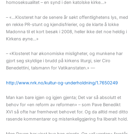
homoseksualitet – en synd i den katolske kirke…»
– «…Klosteret har de senere år søkt offentlighetens lys, med
en rekke PR-stunt og kjendisfrierier, og de klarte å lokke
Madonna til et kort besøk i 2008, heller ikke det noe heldig i
Kirkens øyne…»
– «Klosteret har økonomiske misligheter, og munkene har
gjort seg skyldige i brudd på kirkens liturgi, sier Ciro
Benedettini, talsmann for Vatikanstaten.» —
http://www.nrk.no/kultur-og-underholdning/1.7650249
Man kan bare igjen og igjen gjenta; Det var så absolutt et
behov for «en reform av reformen» – som Pave Benedikt
XVI så ofte har fremhevet behovet for. Og da alltid med ditto
rasende kommentarer og mistenkeliggjøring fra liberalt hold.
Men Paven har visst hva han gjorde. Og «all verden» forstår