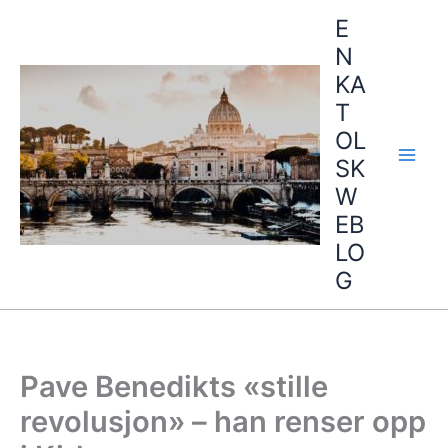
Hopp
E
rett
N
til
KA
innholdet
T
OL
SK
W
EB
LO
G
Pave Benedikts «stille
revolusjon» – han renser opp