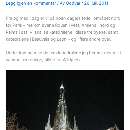
Legg igjen en kommentar
/ Av
Oddvar
/
26. juli, 2011
Fra og med i dag er vi på noen dagers ferie i området nord
for Paris – mellom byene Rouen i vest, Amiens i nord og
Reims i øst. Vi skal se katedralene i disse tre byene, samt
katedralene i Beauvais og Laon – og i flere andre byer.
Under kan man se de fem katedralene jeg her har nevnt – i
samme rekkefølge, bilder fra Wikipedia.