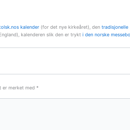
tolsk.nos kalender
(for det nye kirkeåret), den
tradisjonelle
England), kalenderen slik den er trykt
i den norske messebo
lt er merket med
*