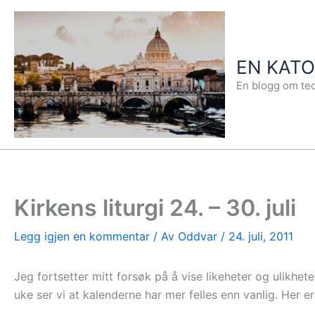
Hopp
rett
til
EN KAT
innholdet
En blogg om teo
Kirkens liturgi 24. – 30. juli
Legg igjen en kommentar
/ Av
Oddvar
/
24. juli, 2011
Jeg fortsetter mitt forsøk på å vise likeheter og ulikh
uke ser vi at kalenderne har mer felles enn vanlig. Her er