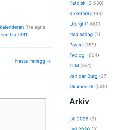
Katolsk
(2 530)
Kirkefedre
(43)
Liturgi
(1 660)
 kalenderen
(fra egne
Nedlasting
(7)
ken fra 1961
.
Paven
(359)
Teologi
(604)
Neste Innlegg
→
TLM
(551)
van der Burg
(27)
Økumenikk
(545)
Arkiv
juli 2026
(2)
juni 2026
(3)