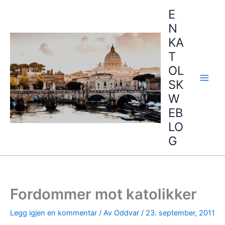
Hopp
E
rett
N
til
KA
innholdet
T
OL
SK
W
EB
LO
G
Fordommer mot katolikker
Legg igjen en kommentar
/ Av
Oddvar
/
23. september, 2011