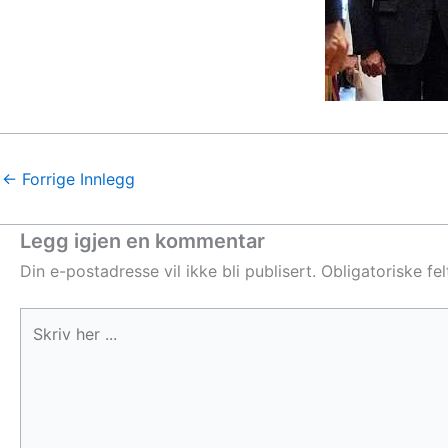
←
Forrige Innlegg
Legg igjen en kommentar
Din e-postadresse vil ikke bli publisert.
Obligatoriske fe
Skriv
her
...