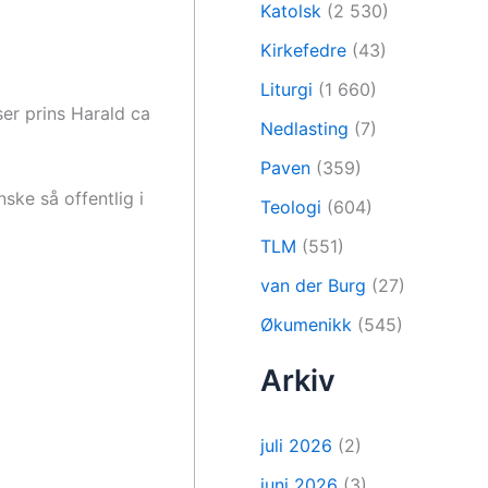
Katolsk
(2 530)
Kirkefedre
(43)
Liturgi
(1 660)
ser prins Harald ca
Nedlasting
(7)
Paven
(359)
ske så offentlig i
Teologi
(604)
TLM
(551)
van der Burg
(27)
Økumenikk
(545)
Arkiv
juli 2026
(2)
juni 2026
(3)