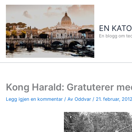
Hopp
rett
til
EN KAT
innholdet
En blogg om teo
Kong Harald: Gratuterer me
Legg igjen en kommentar
/ Av
Oddvar
/
21. februar, 201