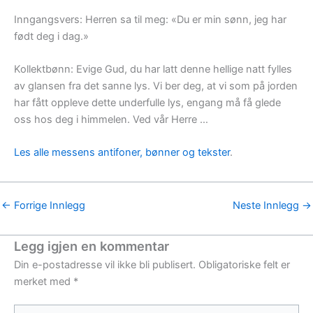
Inngangsvers: Herren sa til meg: «Du er min sønn, jeg har
født deg i dag.»
Kollektbønn: Evige Gud, du har latt denne hellige natt fylles
av glansen fra det sanne lys. Vi ber deg, at vi som på jorden
har fått oppleve dette underfulle lys, engang må få glede
oss hos deg i himmelen. Ved vår Herre …
Les alle messens antifoner, bønner og tekster
.
←
Forrige Innlegg
Neste Innlegg
→
Legg igjen en kommentar
Din e-postadresse vil ikke bli publisert.
Obligatoriske felt er
merket med
*
Skriv