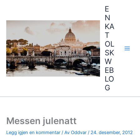
Hopp
E
rett
N
til
KA
innholdet
T
OL
SK
W
EB
LO
G
Messen julenatt
Legg igjen en kommentar
/ Av
Oddvar
/
24. desember, 2012