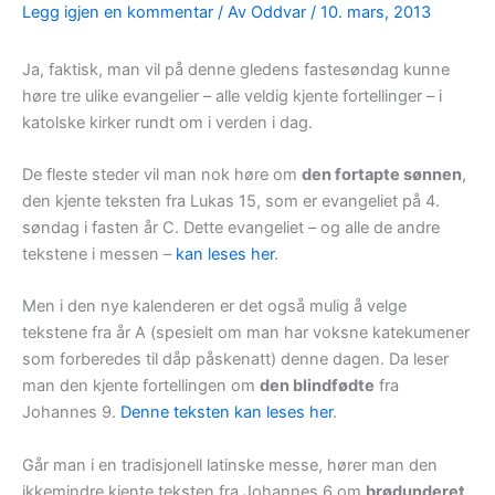
Legg igjen en kommentar
/ Av
Oddvar
/
10. mars, 2013
Ja, faktisk, man vil på denne gledens fastesøndag kunne
høre tre ulike evangelier – alle veldig kjente fortellinger – i
katolske kirker rundt om i verden i dag.
De fleste steder vil man nok høre om
den fortapte sønnen
,
den kjente teksten fra Lukas 15, som er evangeliet på 4.
søndag i fasten år C. Dette evangeliet – og alle de andre
tekstene i messen –
kan leses her
.
Men i den nye kalenderen er det også mulig å velge
tekstene fra år A (spesielt om man har voksne katekumener
som forberedes til dåp påskenatt) denne dagen. Da leser
man den kjente fortellingen om
den blindfødte
fra
Johannes 9.
Denne teksten kan leses her
.
Går man i en tradisjonell latinske messe, hører man den
ikkemindre kjente teksten fra Johannes 6 om
brødunderet
.