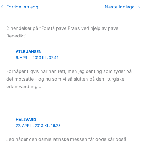
←
Forrige Innlegg
Neste Innlegg
→
2 hendelser på “Forstå pave Frans ved hjelp av pave
Benedikt”
ATLE JANSEN
6. APRIL, 2013 KL. 07:41
Forhåpentligvis har han rett, men jeg ser ting som tyder på
det motsatte – og nu som vi så slutten på den liturgiske
ørkenvandring…..
HALLVARD
22. APRIL, 2013 KL. 19:28
Jeg håper den gamle latinske messen får gode kår også