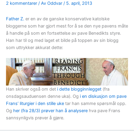
2 kommentarer
/ Av
Oddvar
/
5. april, 2013
Father Z.
er en av de ganske konservative katolske
bloggerne som har gjort mest for å se den nye pavens måte
å handle på som en fortsettelse av pave Benedikts styre.
Han har til og med laget et bilde på toppen av sin blogg
som uttrykker akkurat dette:
Han skriver også om det
i dette blogginnlegget
(fra
onsdagsauduensen denne uka). Og
i en diskusjon om pave
Frans’ liturgier i den stille uke
tar han samme spørsmål opp.
Og
her (fra 28/3) prøver han å analysere
hva pave Frans
sannsynligvis prøver å gjøre.