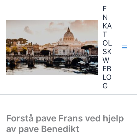
Hopp
E
rett
N
til
KA
innholdet
T
OL
SK
W
EB
LO
G
Forstå pave Frans ved hjelp
av pave Benedikt