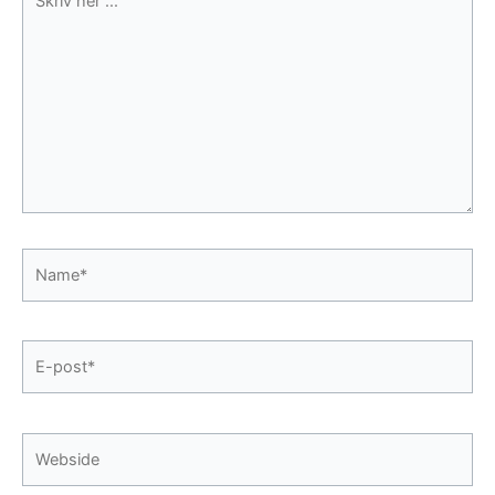
her
...
Name*
E-
post*
Webside