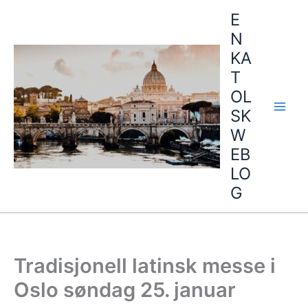
Hopp
E
rett
N
til
KA
innholdet
T
OL
SK
W
EB
LO
G
Tradisjonell latinsk messe i
Oslo søndag 25. januar