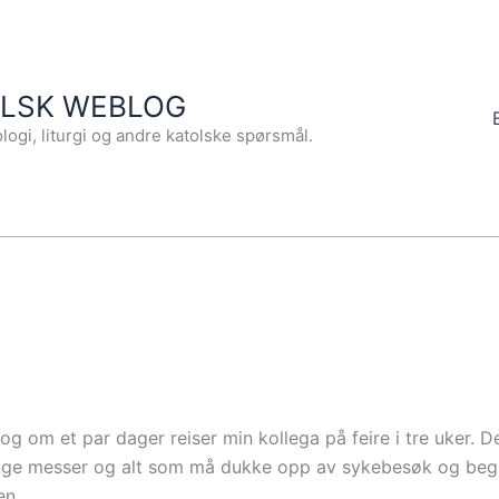
OLSK WEBLOG
logi, liturgi og andre katolske spørsmål.
og om et par dager reiser min kollega på feire i tre uker. De
nge messer og alt som må dukke opp av sykebesøk og begr
en.