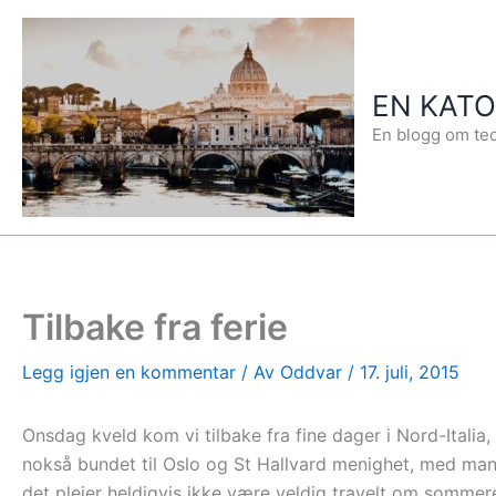
Hopp
rett
til
EN KAT
innholdet
En blogg om teo
Tilbake fra ferie
Legg igjen en kommentar
/ Av
Oddvar
/
17. juli, 2015
Onsdag kveld kom vi tilbake fra fine dager i Nord-Italia, 
nokså bundet til Oslo og St Hallvard menighet, med ma
det pleier heldigvis ikke være veldig travelt om sommer