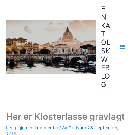
Hopp
E
rett
N
til
KA
innholdet
T
OL
SK
W
EB
LO
G
Her er Klosterlasse gravlagt
Legg igjen en kommentar
/ Av
Oddvar
/
23. september,
2016