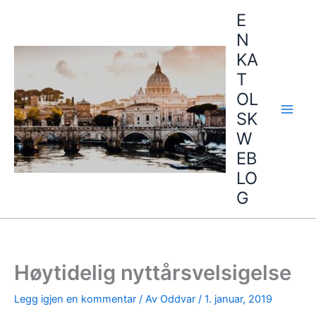
Hopp
E
rett
N
til
KA
innholdet
T
OL
SK
W
EB
LO
G
Høytidelig nyttårsvelsigelse
Legg igjen en kommentar
/ Av
Oddvar
/
1. januar, 2019