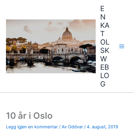
Hopp
E
rett
N
til
KA
innholdet
T
OL
SK
W
EB
LO
G
10 år i Oslo
Legg igjen en kommentar
/ Av
Oddvar
/
4. august, 2019