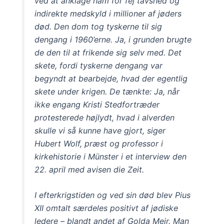
ved at anklage ham for fej tavshed og
indirekte medskyld i millioner af jøders
død. Den dom tog tyskerne til sig
dengang i 1960’erne. Ja, i grunden brugte
de den til at frikende sig selv med. Det
skete, fordi tyskerne dengang var
begyndt at bearbejde, hvad der egentlig
skete under krigen. De tænkte: Ja, når
ikke engang Kristi Stedfortræder
protesterede højlydt, hvad i alverden
skulle vi så kunne have gjort, siger
Hubert Wolf, præst og professor i
kirkehistorie i Münster i et interview den
22. april med avisen die Zeit.
I efterkrigstiden og ved sin død blev Pius
XII omtalt særdeles positivt af jødiske
ledere – blandt andet af Golda Meir. Man