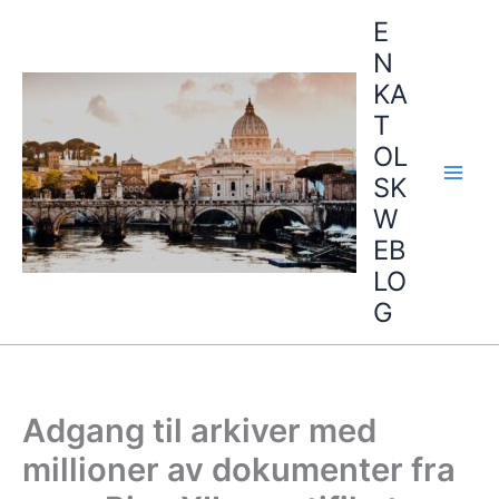
Hopp
E
rett
N
til
KA
innholdet
T
OL
SK
W
EB
LO
G
Adgang til arkiver med
millioner av dokumenter fra