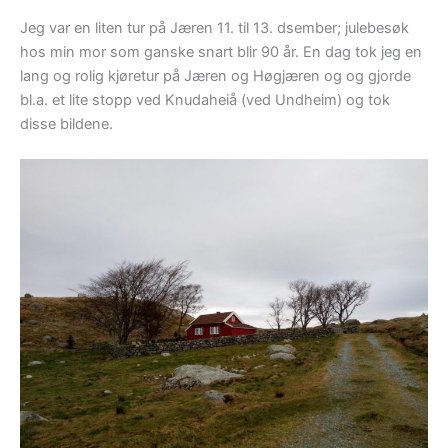
Jeg var en liten tur på Jæren 11. til 13. dsember; julebesøk
hos min mor som ganske snart blir 90 år. En dag tok jeg en
lang og rolig kjøretur på Jæren og Høgjæren og og gjorde
bl.a. et lite stopp ved Knudaheiå (ved Undheim) og tok
disse bildene.