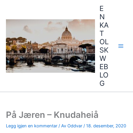
Hopp
E
rett
N
til
KA
innholdet
T
OL
SK
W
EB
LO
G
På Jæren – Knudaheiå
Legg igjen en kommentar
/ Av
Oddvar
/
18. desember, 2020