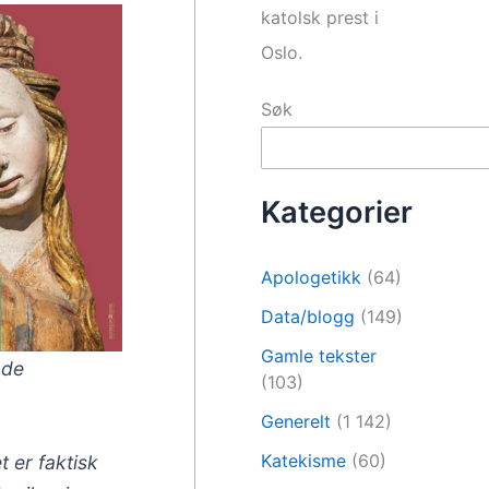
katolsk prest i
Oslo.
Søk
Kategorier
Apologetikk
(64)
Data/blogg
(149)
Gamle tekster
 de
(103)
Generelt
(1 142)
Katekisme
(60)
t er faktisk