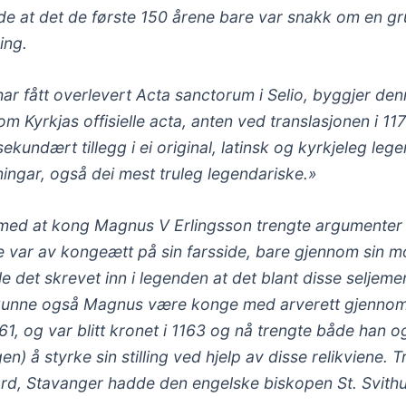
 de at det de første 150 årene bare var snakk om en g
ing.
ar fått overlevert Acta sanctorum i Selio, byggjer den
 Kyrkjas offisielle acta, anten ved translasjonen i 1170
 sekundært tillegg i ei original, latinsk og kyrkjeleg le
ingar, også dei mest truleg legendariske.»
med at kong Magnus V Erlingsson trengte argumenter 
e var av kongeætt på sin farsside, bare gjennom sin mo
ble det skrevet inn i legenden at det blant disse seljem
 kunne også Magnus være konge med arverett gjennom
61, og var blitt kronet i 1163 og nå trengte både han 
rgen) å styrke sin stilling ved hjelp av disse relikviene.
vard, Stavanger hadde den engelske biskopen St. Svith