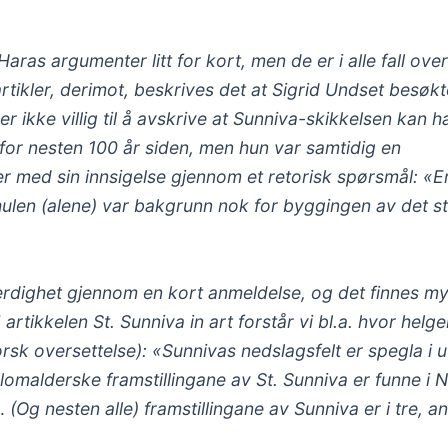
as argumenter litt for kort, men de er i alle fall ove
rtikler, derimot, beskrives det at Sigrid Undset besøkt
r ikke villig til å avskrive at Sunniva-skikkelsen kan h
 for nesten 100 år siden, men hun var samtidig en
 med sin innsigelse gjennom et retorisk spørsmål: «E
hulen (alene) var bakgrunn nok for byggingen av det sto
ferdighet gjennom en kort anmeldelse, og det finnes m
 artikkelen St. Sunniva in art forstår vi bl.a. hvor helg
norsk oversettelse): «Sunnivas nedslagsfelt er spegla i 
llomalderske framstillingane av St. Sunniva er funne i 
 … (Og nesten alle) framstillingane av Sunniva er i tre, 