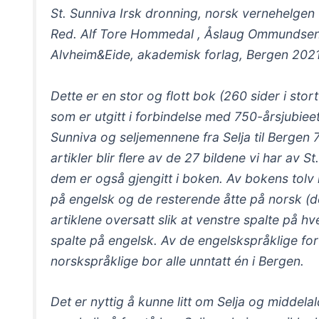
St. Sunniva Irsk dronning, norsk vernehelgen
Red. Alf Tore Hommedal , Åslaug Ommundsen
Alvheim&Eide, akademisk forlag, Bergen 202
Dette er en stor og flott bok (260 sider i sto
som er utgitt i forbindelse med 750-årsjubieet 
Sunniva og seljemennene fra Selja til Bergen 
artikler blir flere av de 27 bildene vi har av
dem er også gjengitt i boken. Av bokens tolv k
på engelsk og de resterende åtte på norsk (de
artiklene oversatt slik at venstre spalte på h
spalte på engelsk. Av de engelskspråklige forf
norskspråklige bor alle unntatt én i Bergen.
Det er nyttig å kunne litt om Selja og middela