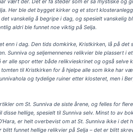
har vært der. Det er få steder som er så mystiske og g
ja. Her ble det bygget kirker og et stort klosteranleg
det vanskelig å begripe i dag, og spesielt vanskelig bli
tlig aldri ble funnet noe viktig på Selja.
 enn i dag. Den tids domkirke, Kristkirken, lå på det 
n. Sunniva og seljemennenes relikvier ble plassert i et 
å er alle spor etter både relikvieskrinet og også selve 
tomten til Kristkirken for å hjelpe alle som ikke har væ
nnivahola og tydelige ruiner etter klosteret, men i B
ikler om St. Sunniva de siste årene, og felles for flere
il disse hellige, spesielt til Sunniva selv. Minst to av b
Hara, er helt overbevist om at St. Sunniva ikke i det h
itt funnet hellige relikvier på Selja – det er blitt skre