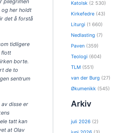
ir pilegrimen
Katolsk
(2 530)
g og her holdt
Kirkefedre
(43)
r det å forstå
Liturgi
(1 660)
Nedlasting
(7)
som tidligere
Paven
(359)
flott
Teologi
(604)
kirken borte.
TLM
(551)
rt de to
van der Burg
(27)
ergen sentrum
Økumenikk
(545)
Arkiv
 av disse er
okens
ele tatt kan
juli 2026
(2)
vet at Olav
juni 2026
(3)