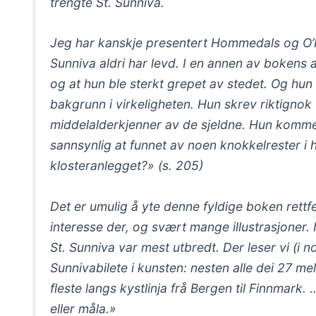
trengte St. Sunniva.
Jeg har kanskje presentert Hommedals og O’Har
Sunniva aldri har levd. I en annen av bokens a
og at hun ble sterkt grepet av stedet. Og hun e
bakgrunn i virkeligheten. Hun skrev riktignok
middelalderkjenner av de sjeldne. Hun kommer
sannsynlig at funnet av noen knokkelrester i 
klosteranlegget?» (s. 205)
Det er umulig å yte denne fyldige boken rett
interesse der, og svært mange illustrasjoner. I
St. Sunniva var mest utbredt. Der leser vi (i 
Sunnivabilete i kunsten: nesten alle dei 27 me
fleste langs kystlinja frå Bergen til Finnmark.
eller måla.»