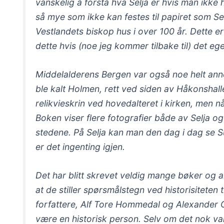
vanskelig å forstå hva Selja er hvis man ikke 
så mye som ikke kan festes til papiret som Sel
Vestlandets biskop hus i over 100 år. Dette er 
dette hvis (noe jeg kommer tilbake til) det egen
Middelalderens Bergen var også noe helt annet
ble kalt Holmen, rett ved siden av Håkonshalle
relikvieskrin ved hovedalteret i kirken, men n
Boken viser flere fotografier både av Selja og 
stedene. På Selja kan man den dag i dag se Su
er det ingenting igjen.
Det har blitt skrevet veldig mange bøker og art
at de stiller spørsmålstegn ved historisiteten t
forfattere, Alf Tore Hommedal og Alexander O’
være en historisk person. Selv om det nok var bl