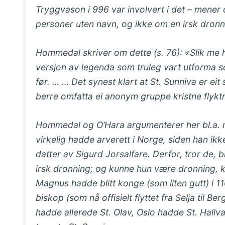
Tryggvason i 996 var involvert i det – mener
personer uten navn, og ikke om en irsk dronn
Hommedal skriver om dette (s. 76): «Slik me h
versjon av legenda som truleg vart utforma som
før. … … Det synest klart at St. Sunniva er eit
berre omfatta ei anonym gruppe kristne flyktn
Hommedal og O’Hara argumenterer her bl.a. 
virkelig hadde arverett i Norge, siden han ikk
datter av Sigurd Jorsalfare. Derfor, tror de, 
irsk dronning; og kunne hun være dronning,
Magnus hadde blitt konge (som liten gutt) i 11
biskop (som nå offisielt flyttet fra Selja til Be
hadde allerede St. Olav, Oslo hadde St. Hall