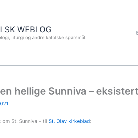
OLSK WEBLOG
logi, liturgi og andre katolske spørsmål.
n hellige Sunniva – eksister
2021
 om St. Sunniva – til
St. Olav kirkeblad
: