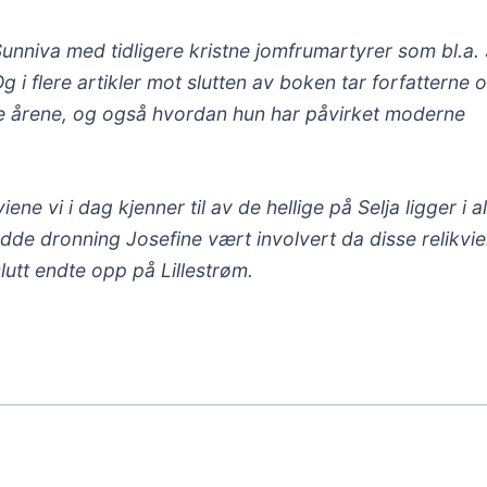
Sunniva med tidligere kristne jomfrumartyrer som bl.a.
Og i flere artikler mot slutten av boken tar forfatterne
siste årene, og også hvordan hun har påvirket moderne
iene vi i dag kjenner til av de hellige på Selja ligger i al
de dronning Josefine vært involvert da disse relikvi
 slutt endte opp på Lillestrøm.