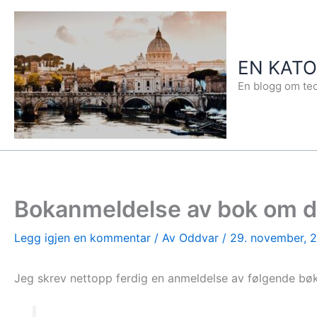
Hopp
rett
til
EN KAT
innholdet
En blogg om teo
Bokanmeldelse av bok om de
Legg igjen en kommentar
/ Av
Oddvar
/
29. november, 
Jeg skrev nettopp ferdig en anmeldelse av følgende bøk