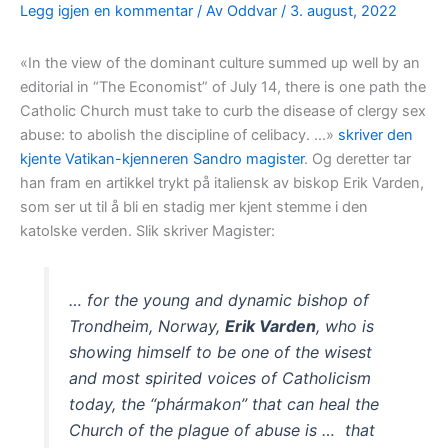
Legg igjen en kommentar
/ Av
Oddvar
/
3. august, 2022
«In the view of the dominant culture summed up well by an
editorial in “The Economist” of July 14, there is one path the
Catholic Church must take to curb the disease of clergy sex
abuse: to abolish the discipline of celibacy. …»
skriver den
kjente Vatikan-kjenneren Sandro magister
. Og deretter tar
han fram en artikkel trykt på italiensk av biskop Erik Varden,
som ser ut til å bli en stadig mer kjent stemme i den
katolske verden. Slik skriver Magister:
… for the young and dynamic bishop of
Trondheim, Norway,
Erik Varden
, who is
showing himself to be one of the wisest
and most spirited voices of Catholicism
today, the “phármakon” that can heal the
Church of the plague of abuse is … that