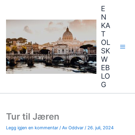
Hopp
E
rett
N
til
KA
innholdet
T
OL
SK
W
EB
LO
G
Tur til Jæren
Legg igjen en kommentar
/ Av
Oddvar
/
26. juli, 2024