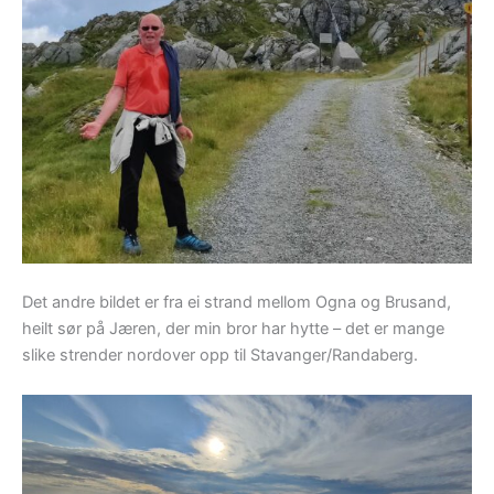
Det andre bildet er fra ei strand mellom Ogna og Brusand,
heilt sør på Jæren, der min bror har hytte – det er mange
slike strender nordover opp til Stavanger/Randaberg.