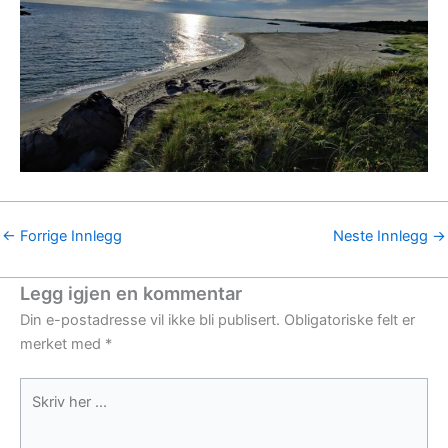
←
Forrige Innlegg
Neste Innlegg
→
Legg igjen en kommentar
Din e-postadresse vil ikke bli publisert.
Obligatoriske felt er
merket med
*
Skriv
her
...