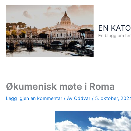
Hopp
rett
til
EN KAT
innholdet
En blogg om teo
Økumenisk møte i Roma
Legg igjen en kommentar
/ Av
Oddvar
/
5. oktober, 202