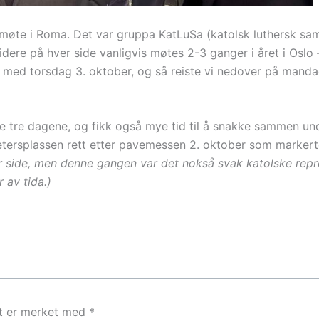
 møte i Roma. Det var gruppa KatLuSa (katolsk luthersk sa
re på hver side vanligvis møtes 2-3 ganger i året i Oslo – 
 og med torsdag 3. oktober, og så reiste vi nedover på mand
se tre dagene, og fikk også mye tid til å snakke sammen un
Petersplassen rett etter pavemessen 2. oktober som marker
r side, men denne gangen var det nokså svak katolske repr
 av tida.)
lt er merket med
*