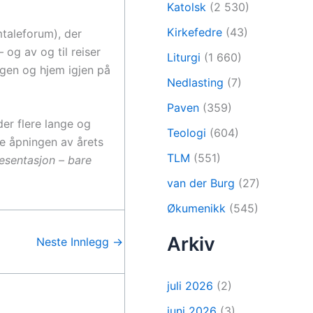
Katolsk
(2 530)
Kirkefedre
(43)
mtaleforum), der
og av og til reiser
Liturgi
(1 660)
agen og hjem igjen på
Nedlasting
(7)
Paven
(359)
der flere lange og
Teologi
(604)
te åpningen av årets
TLM
(551)
esentasjon – bare
van der Burg
(27)
Økumenikk
(545)
Arkiv
Neste Innlegg
→
juli 2026
(2)
juni 2026
(3)