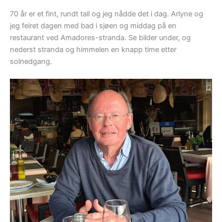
70 år er et fint, rundt tall og jeg nådde det i dag. Arlyne og
jeg feiret dagen med bad i sjøen og middag på en
restaurant ved Amadores-stranda. Se bilder under, og
nederst stranda og himmelen en knapp time etter
solnedgang.