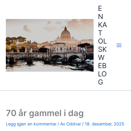
Hopp
E
rett
N
til
KA
innholdet
T
OL
SK
W
EB
LO
G
70 år gammel i dag
Legg igjen en kommentar
/ Av
Oddvar
/
18. desember, 2025