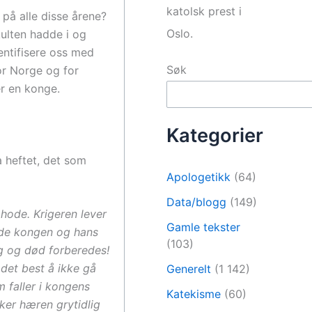
katolsk prest i
på alle disse årene?
Oslo.
ulten hadde i og
entifisere oss med
Søk
for Norge og for
er en konge.
Kategorier
a heftet, det som
Apologetikk
(64)
Data/blogg
(149)
hode. Krigeren lever
Gamle tekster
både kongen og hans
(103)
ag og død forberedes!
det best å ikke gå
Generelt
(1 142)
 faller i kongens
Katekisme
(60)
ker hæren grytidlig