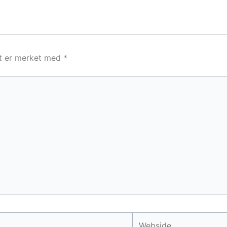
lt er merket med
*
Webside