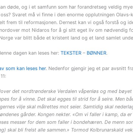
han døde, og i et samfunn som har forandretseg veldig mye 
 oss? Svaret må vi finne i den enorme opplutningen Olavs-k
elt frem til reformasjonen. Dernest kan vi også forstå og id
t nordover mot Nidaros for å gi sitt eget liv om nødvendig 
Norge var blitt både et kristent land og et land samlet und
denne dagen kan leses her:
TEKSTER
–
BØNNER
.
av som kan leses her
. Nedenfor gjengir jeg et par avsnitt fr
11:
nedover det nordtrønderske Verdalen våpenløs og med bøyet 
mpes for å vinne. Det skal egges til strid for å seire. Men 
gernes vilje skal målrettes mot seier. Samtidig skal nederl
ndenes gårder. Kongen nekter. «Om vi faller i kamp, da er 
 leses messer for dem som faller i bondehæren. De menn som
g) skal bli frelst alle sammen.» Tormod Kolbrunarskald vek