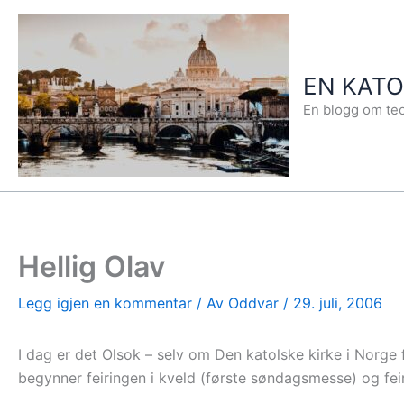
Hopp
rett
til
EN KAT
innholdet
En blogg om teo
Hellig Olav
Legg igjen en kommentar
/ Av
Oddvar
/
29. juli, 2006
I dag er det Olsok – selv om Den katolske kirke i Norge f
begynner feiringen i kveld (første søndagsmesse) og fei