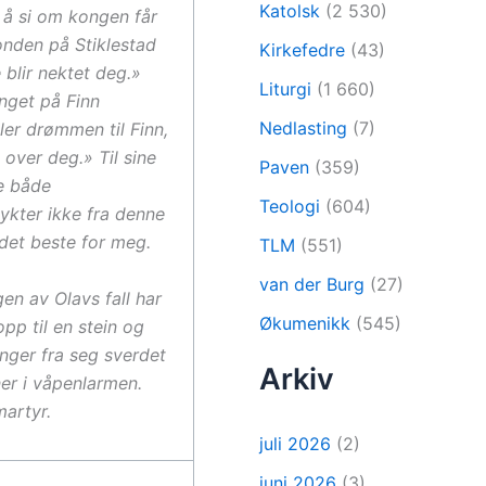
Katolsk
(2 530)
t å si om kongen får
 bonden på Stiklestad
Kirkefedre
(43)
 blir nektet deg.»
Liturgi
(1 660)
anget på Finn
Nedlasting
(7)
er drømmen til Finn,
over deg.» Til sine
Paven
(359)
oe både
Teologi
(604)
lykter ikke fra denne
 det beste for meg.
TLM
(551)
van der Burg
(27)
en av Olavs fall har
Økumenikk
(545)
pp til en stein og
enger fra seg sverdet
Arkiv
ner i våpenlarmen.
martyr.
juli 2026
(2)
juni 2026
(3)