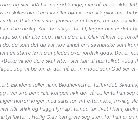
akker og sier: «Vi har en god konge, men nå er det ikke let
s to skilles hverken i liv eller død.» – og slik gikk det. Til
 vis da mitt lik den siste tjeneste som trengs, om det da ikke
 ikke urolig. Kort før slaget tar til, legger han hodet i f
ige som når like opp i himmelen. Da Olav våkner og fortell
skal dø, dersom det da var noe annet enn søvnørske som kom 
 dem en større lønn enn gleden over jordisk gods. Det er n
Dette vil jeg dere skal vite,» sier han til hærfolket, «Jeg f
 slaget. Jeg vil be om at det må bli min lodd som Gud ser er
ert. Bøndene feller ham. Blodhevnen er fullbyrdet. Skildring
gg i venstre ben: «Da kongen fikk det såret, lente han seg o
ingen norrøn kriger med sans for sitt ettermæle, frivillig sl
mler når stikk og hugg i lynrapt tempo tar livet i ham, druk
rtyrfakter». Hellig Olav kan greie seg uten, for han er en 