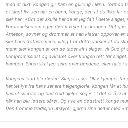
med et dikt. Kongen gir ham en gullring i lønn. Tormod t
et langt liv. Jeg har en bønn, konge, den at du ikke lar os
sier han: «Om det skulle hende at jeg falt i dette slaget,
Forutanelsen om egen død vokser hos kongen. Det gjør ham
Arneson, sovner og drømmer at han klatrer oppover en st
sier hans trofaste venn: «Jeg tror dette varsler at du 
menn sier kongen at om de taper alt i slaget, vil Gud gi
kompromissløst og avklaret over kongen rett før slaget. «
kampen. Enten skal jeg seire over bøndene, eller falle i
Kongens lodd blir døden. Slaget raser. Olav kjemper tapp
hentet lys fra hans senere helgenglorie. Kongen får et hu
kastet sverdet og bad Gud hjelpe seg.» Til det er å si at 
når han blir lettere såret. Og hva en dødstrett konge mu
Den fromme tradisjon utstyrer gjerne sine helter med «ma