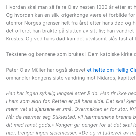
Hvordan skal man så feire Olav nesten 1000 år etter at 
Og hvordan kan en slik krigerkonge være et forbilde for
utenfor Norges grenser helt fra året etter hans død og h
det offeret han brakte på slutten av sitt liv; han vandre
Krustus. Og ved hans død kan det utvilsomt slås fast at 
Tekstene og bønnene som brukes i Dem katolske kirke 
Pater Olav Müller har også skrevet
et hefte om Hellig Ol
omhandler kongens siste vandring mot Nidaros, kapittel 
Han har ingen sykelig lengsel etter å dø. Han rir ikke 
i ham som aldri før. Retten er på hans side. Det skal kje
menn vet at sjansene er små. Overmakten er for stor. Kri
Når de nærmer seg Stiklestad, vil hærmennene brenne bø
dit med ranet gods.» Kongen gir penger for at det skal
hær, trenger ingen sjelemesser.
«De og vi (uthevet av me