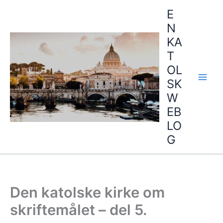
Hopp
E
rett
N
til
KA
innholdet
T
OL
SK
W
EB
LO
G
Den katolske kirke om
skriftemålet – del 5.