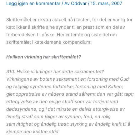
Legg igjen en kommentar
/ Av
Oddvar
/
15. mars, 2007
Skriftemålet er ekstra aktuelt nå i fasten, for det er vanlig for
katolikker å skrifte sine synder til en prest som en del av
forberedelsen til påske. Her er femte og siste del om
skriftemålet i katekismens kompendium:
Hvilken virkning har skriftemålet?
310. Hvilke virkninger har dette sakramentet?
Virkningene av botens sakrament er: forsoning med Gud
og følgelig syndenes forlatelse; forsoning med Kirken;
gjenopprettelse av nådens stand såfremt den var gått tapt;
ettergivelse av den evige straff som var fortjent ved
dødssyndene, og i det minste en delvis ettergivelse av
timelig straff som følger av synden; fred, en rolig
samvittighet og åndelig trøst; styrking av åndelig kraft til å
kjempe den kristne strid