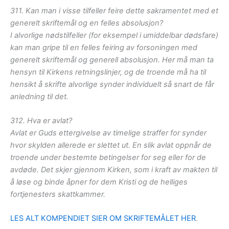
311. Kan man i visse tilfeller feire dette sakramentet med et
generelt skriftemål og en felles absolusjon?
I alvorlige nødstilfeller (for eksempel i umiddelbar dødsfare)
kan man gripe til en felles feiring av forsoningen med
generelt skriftemål og generell absolusjon. Her må man ta
hensyn til Kirkens retningslinjer, og de troende må ha til
hensikt å skrifte alvorlige synder individuelt så snart de får
anledning til det.
312. Hva er avlat?
Avlat er Guds ettergivelse av timelige straffer for synder
hvor skylden allerede er slettet ut. En slik avlat oppnår de
troende under bestemte betingelser for seg eller for de
avdøde. Det skjer gjennom Kirken, som i kraft av makten til
å løse og binde åpner for dem Kristi og de helliges
fortjenesters skattkammer.
LES ALT KOMPENDIET SIER OM SKRIFTEMÅLET HER
.