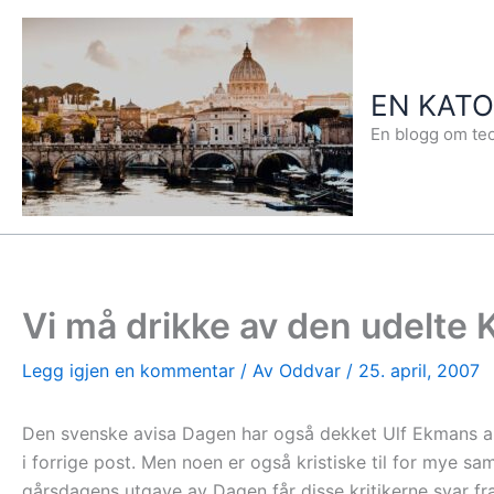
Hopp
rett
til
EN KAT
innholdet
En blogg om teo
Vi må drikke av den udelte K
Legg igjen en kommentar
/ Av
Oddvar
/
25. april, 2007
Den svenske avisa Dagen har også dekket Ulf Ekmans art
i forrige post. Men noen er også kristiske til for mye sa
gårsdagens utgave av Dagen får disse kritikerne svar f