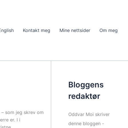
English
Kontakt meg
Mine nettsider
Om meg
Bloggens
redaktør
e – som jeg skrev om
Oddvar Moi skriver
re er. I i
denne bloggen -
istne.