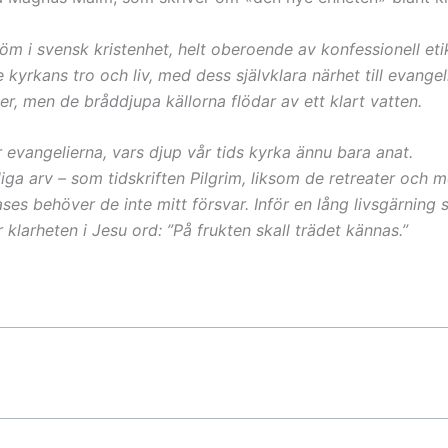
 i svensk kristenhet, helt oberoende av konfessionell etik
rkans tro och liv, med dess självklara närhet till evangeli
, men de bråddjupa källorna flödar av ett klart vatten.
 evangelierna, vars djup vår tids kyrka ännu bara anat.
liga arv – som tidskriften Pilgrim, liksom de retreater och 
Mases behöver de inte mitt försvar. Inför en lång livsgärning
klarheten i Jesu ord: ”På frukten skall trädet kännas.”