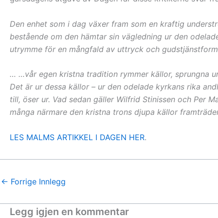
Den enhet som i dag växer fram som en kraftig underström
bestående om den hämtar sin vägledning ur den odelade ky
utrymme för en mångfald av uttryck och gudstjänstformer
… …vår egen kristna tradition rymmer källor, sprungna ur
Det är ur dessa källor – ur den odelade kyrkans rika and
till, öser ur. Vad sedan gäller Wilfrid Stinissen och Per 
många närmare den kristna trons djupa källor framträder 
LES MALMS ARTIKKEL I DAGEN HER
.
←
Forrige Innlegg
Legg igjen en kommentar