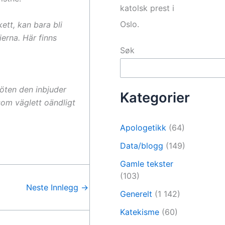
katolsk prest i
Oslo.
ett, kan bara bli
erna. Här finns
Søk
möten den inbjuder
Kategorier
 som väglett oändligt
Apologetikk
(64)
Data/blogg
(149)
Gamle tekster
(103)
Neste Innlegg
→
Generelt
(1 142)
Katekisme
(60)