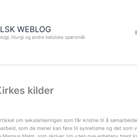
OLSK WEBLOG
logi, liturgi og andre katolske spørsmål.
irkes kilder
ikkel om sekulariseringen som får kristne til å samarbeid
marbeid, som de mener kan føre til synretisme og det som ver
ra Magnus Malm, som skriver om «den nye enheten» blant kr