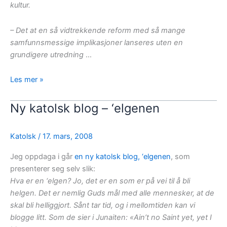
kultur.
– Det at en så vidtrekkende reform med så mange
samfunnsmessige implikasjoner lanseres uten en
grundigere utredning
…
Norges
Les mer »
kristne
råd
Ny katolsk blog – ‘elgenen
uttaler
seg
Katolsk
/
17. mars, 2008
tydelig
mot
Jeg oppdaga i går
en ny katolsk blog, ‘elgenen
, som
den
presenterer seg selv slik:
foreslåtte
Hva er en ‘elgen? Jo, det er en som er på vei til å bli
ekteskapsloven
helgen. Det er nemlig Guds mål med alle mennesker, at de
skal bli helliggjort. Sånt tar tid, og i mellomtiden kan vi
blogge litt. Som de sier i Junaiten: «Ain’t no Saint yet, yet I