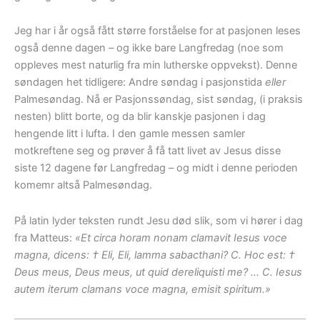
Jeg har i år også fått større forståelse for at pasjonen leses
også denne dagen – og ikke bare Langfredag (noe som
oppleves mest naturlig fra min lutherske oppvekst). Denne
søndagen het tidligere: Andre søndag i pasjonstida
eller
Palmesøndag. Nå er Pasjonssøndag, sist søndag, (i praksis
nesten) blitt borte, og da blir kanskje pasjonen i dag
hengende litt i lufta. I den gamle messen samler
motkreftene seg og prøver å få tatt livet av Jesus disse
siste 12 dagene før Langfredag – og midt i denne perioden
komemr altså Palmesøndag.
På latin lyder teksten rundt Jesu død slik, som vi hører i dag
fra Matteus:
«Et circa horam nonam clamavit Iesus voce
magna, dicens: † Eli, Eli, lamma sabacthani? C. Hoc est: †
Deus meus, Deus meus, ut quid dereliquisti me? … C. Iesus
autem iterum clamans voce magna, emisit spiritum.»