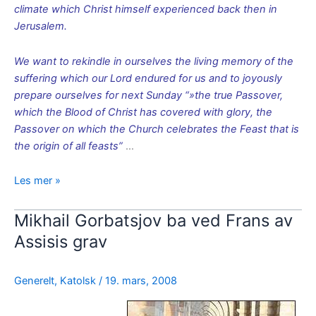
climate which Christ himself experienced back then in
Jerusalem.
We want to rekindle in ourselves the living memory of the
suffering which our Lord endured for us and to joyously
prepare ourselves for next Sunday “»the true Passover,
which the Blood of Christ has covered with glory, the
Passover on which the Church celebrates the Feast that is
the origin of all feasts”
…
Pave
Les mer »
Benedikt
om
Mikhail Gorbatsjov ba ved Frans av
påskens
Assisis grav
hellige
triduum
Generelt
,
Katolsk
/
19. mars, 2008