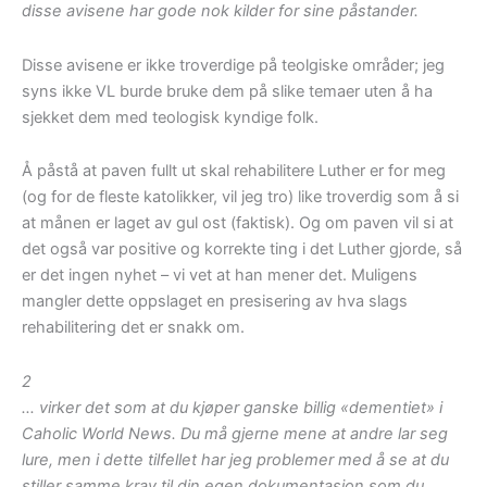
disse avisene har gode nok kilder for sine påstander.
Disse avisene er ikke troverdige på teolgiske områder; jeg
syns ikke VL burde bruke dem på slike temaer uten å ha
sjekket dem med teologisk kyndige folk.
Å påstå at paven fullt ut skal rehabilitere Luther er for meg
(og for de fleste katolikker, vil jeg tro) like troverdig som å si
at månen er laget av gul ost (faktisk). Og om paven vil si at
det også var positive og korrekte ting i det Luther gjorde, så
er det ingen nyhet – vi vet at han mener det. Muligens
mangler dette oppslaget en presisering av hva slags
rehabilitering det er snakk om.
2
… virker det som at du kjøper ganske billig «dementiet» i
Caholic World News. Du må gjerne mene at andre lar seg
lure, men i dette tilfellet har jeg problemer med å se at du
stiller samme krav til din egen dokumentasjon som du