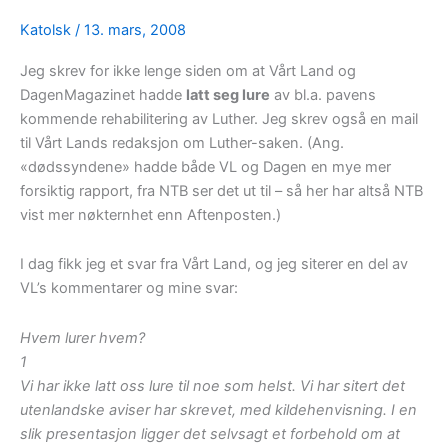
Katolsk
/
13. mars, 2008
Jeg skrev for ikke lenge siden om at Vårt Land og
DagenMagazinet hadde
latt seg lure
av bl.a. pavens
kommende rehabilitering av Luther. Jeg skrev også en mail
til Vårt Lands redaksjon om Luther-saken. (Ang.
«dødssyndene» hadde både VL og Dagen en mye mer
forsiktig rapport, fra NTB ser det ut til – så her har altså NTB
vist mer nøkternhet enn Aftenposten.)
I dag fikk jeg et svar fra Vårt Land, og jeg siterer en del av
VL’s kommentarer og mine svar:
Hvem lurer hvem?
1
Vi har ikke latt oss lure til noe som helst. Vi har sitert det
utenlandske aviser har skrevet, med kildehenvisning. I en
slik presentasjon ligger det selvsagt et forbehold om at