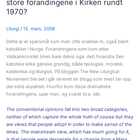
store forandingene i Kirken rundt
påskefesten
1970?
–
forsakelse
Liturgi
/
15. mars, 2008
Dette er et spørsmål som man ofte snakker m, også blant
katolikker i Norge. Forandringene som kom etter
Vatikankonsilet (men bare delvis oga. det) forandra Den
katolske kirke ganske grundig, både teologisk, moralsk,
kateketisk og liturgisk. På bloggen The New Liturgical
Movement ble det i går skrevet en blogg som mest tar opp
det siste aspektet. Hvorfor kom disse dramatiske
forandringene, spør man, og svarer bl.a. slik:
The conventional opinions fall into two broad categories,
neither of which capture the whole truth of course but they
are views that people adopt in order to make sense of the
times. The mainstream view, which has much going for it,
is that people were desperate for a change from a Mass