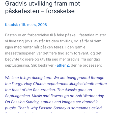
Gradvis utvilking fram mot
påskefesten – forsakelse
Katolsk
/
15. mars, 2008
Fasten er en forberedelse til å feire påske. I fastetida mister
vi flere ting (dvs. avstår fra dem friviliig), og så får vi dem
igjen med renter når påsken feires. I den gamle
messetradisjonen var det flere ting som forsvant, og det
begynte tidligere og utvikla seg mer gradvis; fra søndag
septuagesima. Slik beskriver
Father Z.
denne prosessen:
We lose things during Lent. We are being pruned through
the liturgy. Holy Church experiences liturgical death before
the feast of the Resurrection. The Alleluia goes on
Septuagesima. Music and flowers go on Ash Wednesday.
On Passion Sunday, statues and images are draped in
purple. That is why Passion Sunday is sometimes called