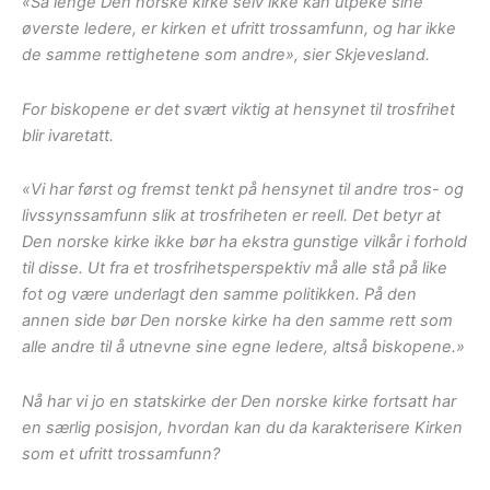
«Så lenge Den norske kirke selv ikke kan utpeke sine
øverste ledere, er kirken et ufritt trossamfunn, og har ikke
de samme rettighetene som andre», sier Skjevesland.
For biskopene er det svært viktig at hensynet til trosfrihet
blir ivaretatt.
«Vi har først og fremst tenkt på hensynet til andre tros- og
livssynssamfunn slik at trosfriheten er reell. Det betyr at
Den norske kirke ikke bør ha ekstra gunstige vilkår i forhold
til disse. Ut fra et trosfrihetsperspektiv må alle stå på like
fot og være underlagt den samme politikken. På den
annen side bør Den norske kirke ha den samme rett som
alle andre til å utnevne sine egne ledere, altså biskopene.»
Nå har vi jo en statskirke der Den norske kirke fortsatt har
en særlig posisjon, hvordan kan du da karakterisere Kirken
som et ufritt trossamfunn?