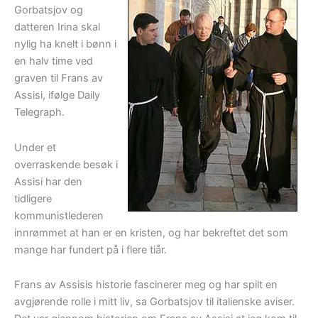
Gorbatsjov og
datteren Irina skal
nylig ha knelt i bønn i
en halv time ved
graven til Frans av
Assisi, ifølge Daily
Telegraph.
Under et
overraskende besøk i
Assisi har den
tidligere
kommunistlederen
innrømmet at han er en kristen, og har bekreftet det som
mange har fundert på i flere tiår.
Frans av Assisis historie fascinerer meg og har spilt en
avgjørende rolle i mitt liv, sa Gorbatsjov til italienske aviser.