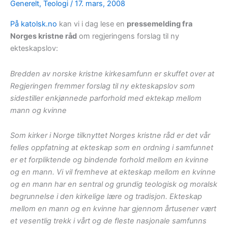
Generelt
,
Teologi
/
17. mars, 2008
På katolsk.no
kan vi i dag lese en
pressemelding fra
Norges kristne råd
om regjeringens forslag til ny
ekteskapslov:
Bredden av norske kristne kirkesamfunn er skuffet over at
Regjeringen fremmer forslag til ny ekteskapslov som
sidestiller enkjønnede parforhold med ektekap mellom
mann og kvinne
Som kirker i Norge tilknyttet Norges kristne råd er det vår
felles oppfatning at ekteskap som en ordning i samfunnet
er et forpliktende og bindende forhold mellom en kvinne
og en mann. Vi vil fremheve at ekteskap mellom en kvinne
og en mann har en sentral og grundig teologisk og moralsk
begrunnelse i den kirkelige lære og tradisjon. Ekteskap
mellom en mann og en kvinne har gjennom årtusener vært
et vesentlig trekk i vårt og de fleste nasjonale samfunns