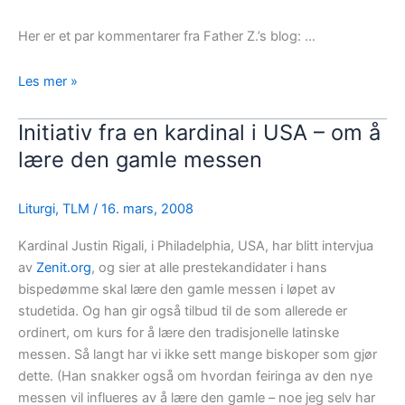
Her er et par kommentarer fra Father Z.’s blog: …
Derfor
Les mer »
trenger
vi
Initiativ fra en kardinal i USA – om å
pave
lære den gamle messen
Benedikts
brev
Liturgi
,
TLM
/
16. mars, 2008
om
den
Kardinal Justin Rigali, i Philadelphia, USA, har blitt intervjua
gamle
av
Zenit.org
, og sier at alle prestekandidater i hans
messen
bispedømme skal lære den gamle messen i løpet av
studetida. Og han gir også tilbud til de som allerede er
ordinert, om kurs for å lære den tradisjonelle latinske
messen. Så langt har vi ikke sett mange biskoper som gjør
dette. (Han snakker også om hvordan feiringa av den nye
messen vil influeres av å lære den gamle – noe jeg selv har