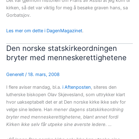
Det var gjennom historien om Frans av Assisi at jeg kom til
kirken, så det var viktig for meg å besøke graven hans, sa
Gorbatsjov.
Les mer om dette i DagenMagazinet
.
Den norske statskirkeordningen
bryter med menneskerettighetene
Generelt
/
18. mars, 2008
I flere aviser mandag, bl.a.
i Aftenposten
, siteres den
lutherske biskopen Olav Skjevesland, som uttrykker klart
hvor uakseptabelt det er at Den norske kirke ikke selv for
velge sine ledere. Han
mener dagens statskirkeordning
bryter med menneskerettighetene, blant annet fordi
Kirken ikke selv får utpeke sine øverste ledere. …