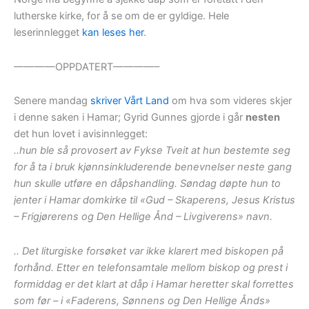
lutherske kirke, for å se om de er gyldige. Hele
leserinnlegget
kan leses her
.
————OPPDATERT————–
Senere mandag
skriver Vårt Land
om hva som videres skjer
i denne saken i Hamar; Gyrid Gunnes gjorde i går
nesten
det hun lovet i avisinnlegget:
..hun ble så provosert av Fykse Tveit at hun bestemte seg
for å ta i bruk kjønnsinkluderende benevnelser neste gang
hun skulle utføre en dåpshandling. Søndag døpte hun to
jenter i Hamar domkirke til «Gud – Skaperens, Jesus Kristus
– Frigjørerens og Den Hellige Ånd – Livgiverens» navn.
.. Det liturgiske forsøket var ikke klarert med biskopen på
forhånd. Etter en telefonsamtale mellom biskop og prest i
formiddag er det klart at dåp i Hamar heretter skal forrettes
som før – i «Faderens, Sønnens og Den Hellige Ånds»