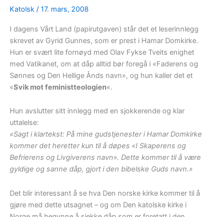
Katolsk
/
17. mars, 2008
I dagens Vårt Land (papirutgaven) står det et leserinnlegg
skrevet av Gyrid Gunnes, som er prest i Hamar Domkirke.
Hun er svært lite fornøyd med Olav Fykse Tveits enighet
med Vatikanet, om at dåp alltid bør foregå i «Faderens og
Sønnes og Den Hellige Ånds navn», og hun kaller det et
«
Svik mot feministteologien
«.
Hun avslutter sitt innlegg med en sjokkerende og klar
uttalelse:
«Sagt i klartekst: På mine gudstjenester i Hamar Domkirke
kommer det heretter kun til å døpes «I Skaperens og
Befrierens og Livgiverens navn». Dette kommer til å være
gyldige og sanne dåp, gjort i den bibelske Guds navn.»
Det blir interessant å se hva Den norske kirke kommer til å
gjøre med dette utsagnet – og om Den katolske kirke i
Norge må begynne å sjekke dåp som er foretatt i den