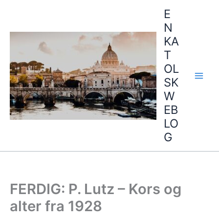
Hopp
E
rett
N
til
KA
innholdet
T
OL
SK
W
EB
LO
G
FERDIG: P. Lutz – Kors og
alter fra 1928