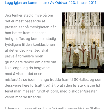
Legg igjen en kommentar
/ Av
Oddvar
/
23. januar, 2011
Jeg tenker stadig mye på om
det er mest passende at
presten ser på menigheten når
han bærer fram messens
hellige offer, og kommer stadig
tydeligere til den konklusjonen
at det er det ikke. Jeg skal
prøve å formulere noen
grundigere tanker om dette om
ikke lenge, og da betgynne
med å vise at det er en
misforståelse (som mange trodde fram til 80-tallet, og som
dessverre flere fortsatt tror) å tro at i den første kristne tid
feiret man messen rundt et bord, med biskopen/presten
vendt mot de troende.
I denne omgang vil jeg bare (på nytt) nevne biskop Slattery i