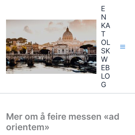
Hopp
E
rett
N
til
KA
innholdet
T
OL
SK
W
EB
LO
G
Mer om å feire messen «ad
orientem»