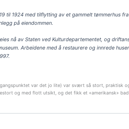
9 til 1924 med tilflytting av et gammelt tømmerhus fra
anlegg på eiendommen.
eies nå av Staten ved Kulturdepartementet, og driftan
 museum. Arbeidene med å restaurere og innrede husen
1997.
gangspunktet var det jo lite) var svært så stort, praktisk og 
tort og med flott utsikt, og det fikk et «amerikansk» bad 