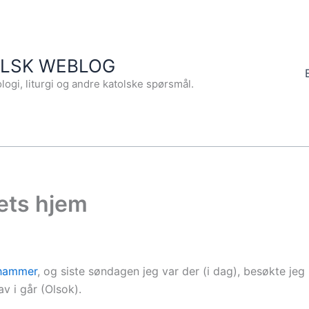
OLSK WEBLOG
logi, liturgi og andre katolske spørsmål.
ets hjem
ehammer
, og siste søndagen jeg var der (i dag), besøkte jeg
v i går (Olsok).