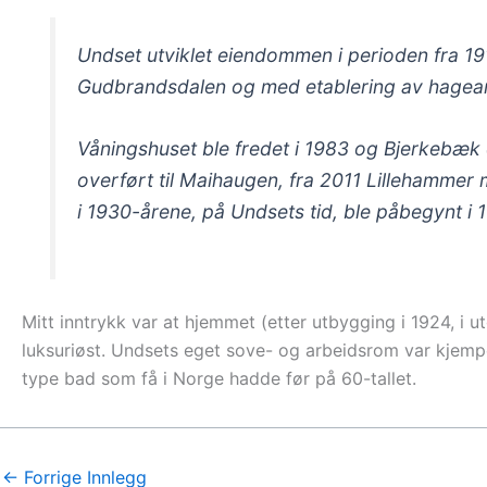
Undset utviklet eiendommen i perioden fra 191
Gudbrandsdalen og med etablering av hage
Våningshuset ble fredet i 1983 og Bjerkebæk 
overført til Maihaugen, fra 2011 Lillehammer
i 1930-årene, på Undsets tid, ble påbegynt i 
Mitt inntrykk var at hjemmet (etter utbygging i 1924, i ut
luksuriøst. Undsets eget sove- og arbeidsrom var kjempes
type bad som få i Norge hadde før på 60-tallet.
←
Forrige Innlegg