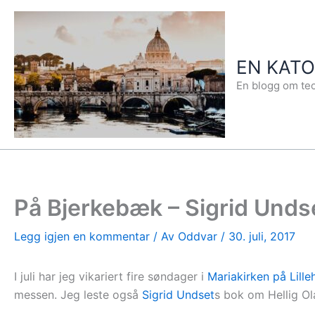
Hopp
rett
til
EN KAT
innholdet
En blogg om teo
På Bjerkebæk – Sigrid Unds
Legg igjen en kommentar
/ Av
Oddvar
/
30. juli, 2017
I juli har jeg vikariert fire søndager i
Mariakirken på Lill
messen. Jeg leste også
Sigrid Undset
s bok om Hellig Ola