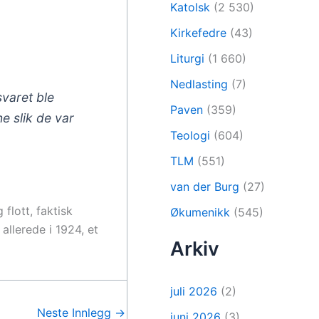
Katolsk
(2 530)
Kirkefedre
(43)
Liturgi
(1 660)
Nedlasting
(7)
svaret ble
Paven
(359)
e slik de var
Teologi
(604)
TLM
(551)
van der Burg
(27)
flott, faktisk
Økumenikk
(545)
allerede i 1924, et
Arkiv
juli 2026
(2)
Neste Innlegg
→
juni 2026
(3)