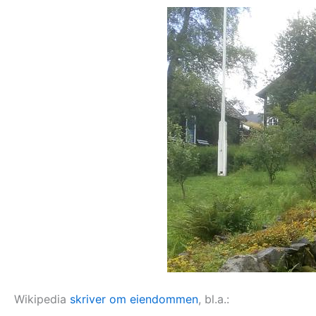
Wikipedia
skriver om eiendommen
, bl.a.: