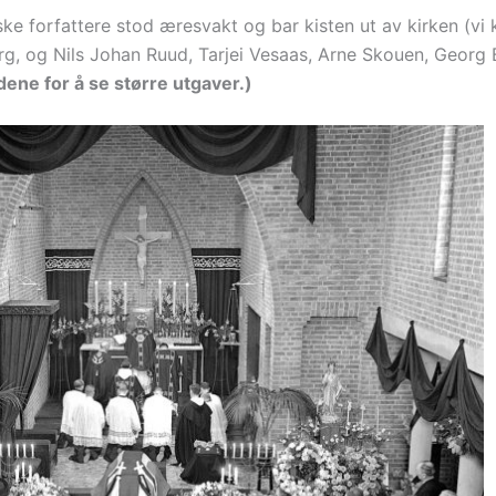
 forfattere stod æresvakt og bar kisten ut av kirken (vi 
rg, og Nils Johan Ruud, Tarjei Vesaas, Arne Skouen, Georg
ldene for å se større utgaver.)