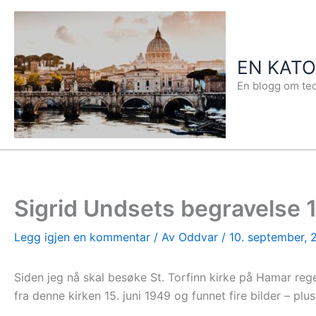
Hopp
rett
til
EN KAT
innholdet
En blogg om teo
Sigrid Undsets begravelse 15
Legg igjen en kommentar
/ Av
Oddvar
/
10. september, 
Siden jeg nå skal besøke St. Torfinn kirke på Hamar reg
fra denne kirken 15. juni 1949 og funnet fire bilder – plu