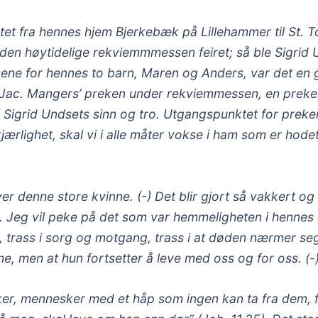
tet fra hennes hjem Bjerkebæk på Lillehammer til St. T
en høytidelige rekviemmmessen feiret; så ble Sigrid 
rsene for hennes to barn, Maren og Anders, var det en 
kop Jac. Mangers’ preken under rekviemmessen, en pre
i Sigrid Undsets sinn og tro. Utgangspunktet for prek
jærlighet, skal vi i alle måter vokse i ham som er hodet
r denne store kvinne. (-) Det blir gjort så vakkert og
v. Jeg vil peke på det som var hemmeligheten i hennes 
t, trass i sorg og motgang, trass i at døden nærmer seg.
ne, men at hun fortsetter å leve med oss og for oss. (-
ker, mennesker med et håp som ingen kan ta fra dem, 