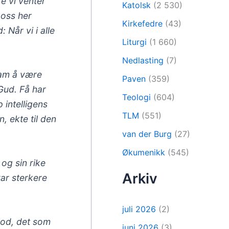
e vi venter
Katolsk
(2 530)
 oss her
Kirkefedre
(43)
 Når vi i alle
Liturgi
(1 660)
Nedlasting
(7)
ram å være
Paven
(359)
 Gud. Få har
Teologi
(604)
 intelligens
TLM
(551)
, ekte til den
van der Burg
(27)
Økumenikk
(545)
 og sin rike
Arkiv
var sterkere
juli 2026
(2)
lod, det som
juni 2026
(3)