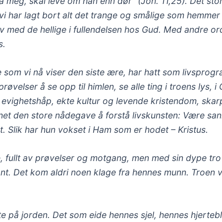
å meg, skal leve om han enn dør” (Joh. 11,25). Det stor
vi har lagt bort alt det trange og smålige som hemmer
rv med de hellige i fullendelsen hos Gud. Med andre ord:
s.
 som vi nå viser den siste ære, har hatt som livsprog
prøvelser å se opp til himlen, se alle ting i troens lys, i
 evighetshåp, ekte kultur og levende kristendom, skarp
et den store nådegave å forstå livskunsten: Være sann
t. Slik har hun vokset i Ham som er hodet – Kristus.
die, fullt av prøvelser og motgang, men med sin dype tro
jønt. Det kom aldri noen klage fra hennes munn. Troen 
te på jorden. Det som eide hennes sjel, hennes hjerteb