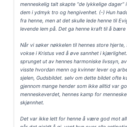
menneskelig talt skapte “de lykkelige dager” 
dem i ydmyk tro og hengivenhet. (-) Hun hadd
fra henne, men at det skulle lede henne til Ev
levende lem på. Det ga henne kraft til å bære 
Når vi søker nøkkelen til hennes store hjerte, s
vokse i Kristus ved å øve sannhet i kjærlighe
sprunget ut av hennes harmoniske livssyn, a
visste hvordan menn og kvinner lever og arbei
sjelen, Gudsbildet. selv om dette bildet ofte
gjennom mange hender som ikke alltid var god
menneskeverdet, hennes kamp for menneskere
skjønnhet.
Det var ikke lett for henne å være god mot all
når det gjaldt å gi, vant hun over alle antipa