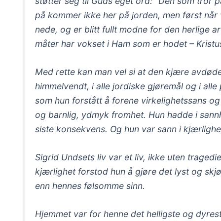
støtter seg til Guds eget ord: “Den som tror p
på kommer ikke her på jorden, men først når 
nede, og er blitt fullt modne for den herlige a
måter har vokset i Ham som er hodet – Kristu
Med rette kan man vel si at den kjære avdøde
himmelvendt, i alle jordiske gjøremål og i alle 
som hun forstått å forene virkelighetssans og
og barnlig, ydmyk fromhet. Hun hadde i sannh
siste konsekvens. Og hun var sann i kjærlighe
Sigrid Undsets liv var et liv, ikke uten trage
kjærlighet forstod hun å gjøre det lyst og sk
enn hennes følsomme sinn.
Hjemmet var for henne det helligste og dyres