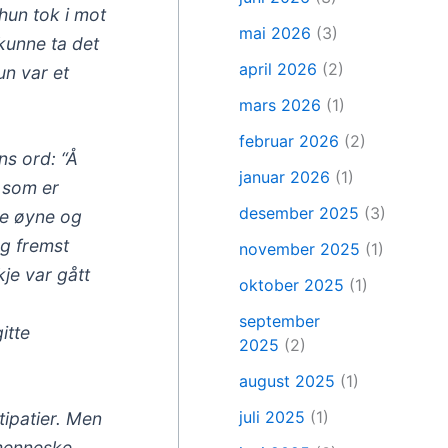
hun tok i mot
mai 2026
(3)
kunne ta det
april 2026
(2)
un var et
mars 2026
(1)
februar 2026
(2)
ens ord: “Å
januar 2026
(1)
r som er
desember 2025
(3)
ne øyne og
og fremst
november 2025
(1)
je var gått
oktober 2025
(1)
september
itte
2025
(2)
august 2025
(1)
juli 2025
(1)
tipatier. Men
 menneske.