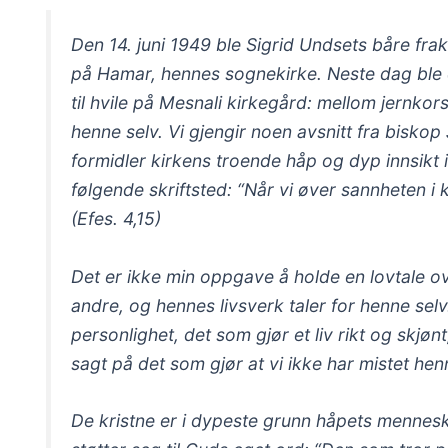
Den 14. juni 1949 ble Sigrid Undsets båre frak
på Hamar, hennes sognekirke. Neste dag ble d
til hvile på Mesnali kirkegård: mellom jernko
henne selv. Vi gjengir noen avsnitt fra bis
formidler kirkens troende håp og dyp innsikt 
følgende skriftsted: “Når vi øver sannheten i k
(Efes. 4,15)
Det er ikke min oppgave å holde en lovtale ove
andre, og hennes livsverk taler for henne sel
personlighet, det som gjør et liv rikt og skjøn
sagt på det som gjør at vi ikke har mistet hen
De kristne er i dypeste grunn håpets mennes