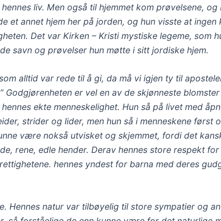
i hennes liv. Men også til hjemmet kom prøvelsene, og 
e et annet hjem her på jorden, og hun visste at ingen 
igheten. Det var Kirken – Kristi mystiske legeme, som h
de savn og prøvelser hun møtte i sitt jordiske hjem.
om alltid var rede til å gi, da må vi igjen ty til apostel
t.” Godgjørenheten er vel en av de skjønneste blomste
v hennes ekte menneskelighet. Hun så på livet med åp
der, strider og lider, men hun så i menneskene først 
 kunne være nokså utvisket og skjemmet, fordi det kansk
e, rene, edle hender. Derav hennes store respekt for
ttighetene. hennes yndest for barna med deres gudg
e. Hennes natur var tilbøyelig til store sympatier og an
tier, så forståelige de enn kunne være for det naturlige