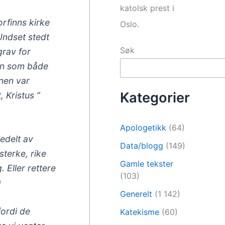
katolsk prest i
orfinns kirke
Oslo.
Undset stedt
Søk
grav for
ken som både
enen var
Kategorier
, Kristus ”
Apologetikk
(64)
 edelt av
Data/blogg
(149)
sterke, rike
Gamle tekster
 Eller rettere
(103)
)
Generelt
(1 142)
fordi de
Katekisme
(60)