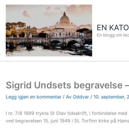
Hopp
rett
til
EN KAT
innholdet
En blogg om teo
Sigrid Undsets begravelse 
Legg igjen en kommentar
/ Av
Oddvar
/
10. september, 
I nr. 7/8 1999 trykte St Olav tidsskrift, i forbindelse m
ved begravelsen 15. juni 1949 i St. Torfinn kirke på Hama