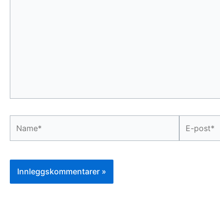
her
...
Name*
E-
post*