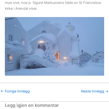
mye snø, noe p. Sigurd Markussens bilde av St Franciskus
kirke i Arendal viser.
←
Forrige Innlegg
Neste Innlegg
→
Legg igjen en kommentar