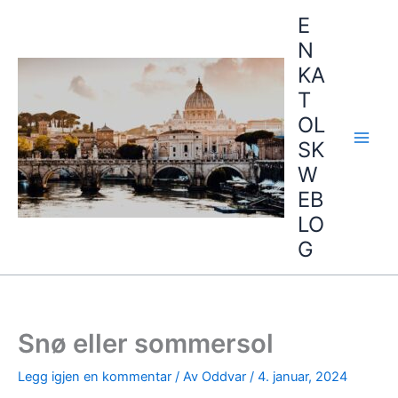
Hopp
E
rett
N
til
KA
innholdet
T
OL
SK
W
EB
LO
G
Snø eller sommersol
Legg igjen en kommentar
/ Av
Oddvar
/
4. januar, 2024