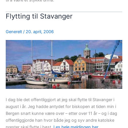
til å være et stykke unna.
Flytting til Stavanger
Generelt
/
20. april, 2006
I dag ble det offentliggjort at jeg skal flytte til Stavanger i
august i år. Jeg hadde antydet for biskopen at tiden min i
Bergen snart kunne være over – etter over 11 år – og i dag
offentliggjorde han hvor både jeg og syv andre katolske
prester skal flytte i høst.
Les hele meldingen her.