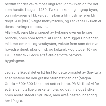
berømt for det vakre mosaikkgulvet i domkirken og for det
som hendte i august 1480: Tyrkerne kom og angrep byen,
og innbyggerne fikk valget mellom å bli muslimer eller blir
drept. Alle (800) valgte martyrdøden, og i et kapell i kirken er
deres levninger oppbevart.
Alle kystbyene ble angrepet av tyrkerne over en lengre
periode, noen som førte til at Lecce, som ligger i innlandet,
midt mellom øst- og vestkysten, vokste frem som det nye
hovedsenteret, økonomisk og kulturelt – og utover 16- og
1700-tallet fikk Lecce altså alle de flotte barokke
bygningene.
Jeg syns likevel det er litt trist for dette området av Sør-Italia
er at restene fra den greske storhetstiden der (Magna
Grecia – 500-300 f.kr.) stort sett er borte. På Sicilia så vi for
et år siden utallige greske templer, og det fins også slike
noen andre steder i Sør-Italia, men altså nesten ingenting
her i Puglia.