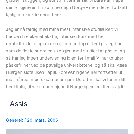
grader i skyggen, og sol som varmer slik vi bare kan håpe
den vil gjøre en fin sommerdag i Norge – men det er fortsatt
kjølig om kveldene/nettene.
Jeg er nå ferdig med mine mest intensive studieuker; vi
hadde i fire uker et ekstra, intensivt kurs med tre
dobbelforelesninger i uken, som nettop er ferdig. Jeg har
som de fleste andre en uke igjen med studier før påske, og
så har jeg ingen undervisning igjen før i mai! Vi har to uker
påskefri her ved de pavelige universitetene, og så skal være
i Bergen siste uken i april. Forelesningene her fortsetter ut
mai måned, med eksamener i juni. Deretter skal vi feriere litt
her i Italia, til vi kommer hjem til Norge igjen i midten av juli.
I Assisi
Generelt
/
20. mars, 2006