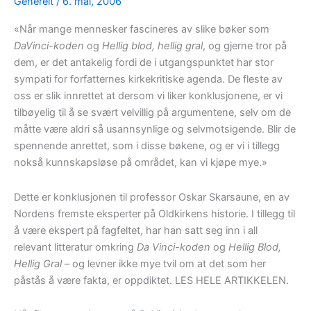
Generelt
/
6. mai, 2006
«Når mange mennesker fascineres av slike bøker som
DaVinci-koden
og
Hellig blod, hellig gral
, og gjerne tror på
dem, er det antakelig fordi de i utgangspunktet har stor
sympati for forfatternes kirkekritiske agenda. De fleste av
oss er slik innrettet at dersom vi liker konklusjonene, er vi
tilbøyelig til å se svært velvillig på argumentene, selv om de
måtte være aldri så usannsynlige og selvmotsigende. Blir de
spennende anrettet, som i disse bøkene, og er vi i tillegg
nokså kunnskapsløse på området, kan vi kjøpe mye.»
Dette er konklusjonen til professor Oskar Skarsaune, en av
Nordens fremste eksperter på Oldkirkens historie. I tillegg til
å være ekspert på fagfeltet, har han satt seg inn i all
relevant litteratur omkring
Da Vinci-koden
og
Hellig Blod,
Hellig Gral
– og levner ikke mye tvil om at det som her
påstås å være fakta, er oppdiktet. LES HELE ARTIKKELEN.