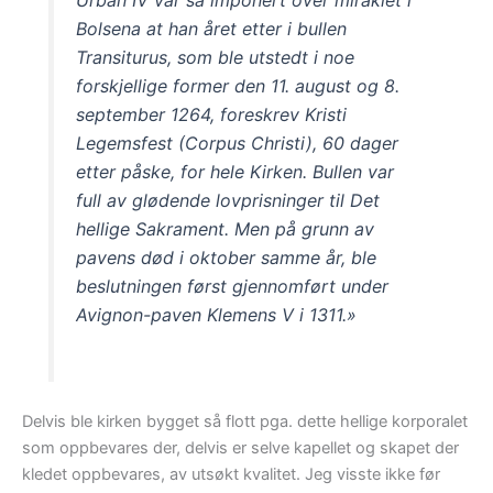
Urban IV var så imponert over miraklet i
Bolsena at han året etter i bullen
Transiturus, som ble utstedt i noe
forskjellige former den 11. august og 8.
september 1264, foreskrev Kristi
Legemsfest (Corpus Christi), 60 dager
etter påske, for hele Kirken. Bullen var
full av glødende lovprisninger til Det
hellige Sakrament. Men på grunn av
pavens død i oktober samme år, ble
beslutningen først gjennomført under
Avignon-paven Klemens V i 1311.»
Delvis ble kirken bygget så flott pga. dette hellige korporalet
som oppbevares der, delvis er selve kapellet og skapet der
kledet oppbevares, av utsøkt kvalitet. Jeg visste ikke før