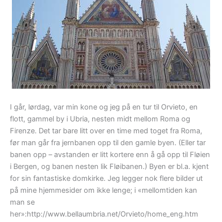
I går, lørdag, var min kone og jeg på en tur til Orvieto, en
flott, gammel by i Ubria, nesten midt mellom Roma og
Firenze. Det tar bare litt over en time med toget fra Roma,
før man går fra jernbanen opp til den gamle byen. (Eller tar
banen opp – avstanden er litt kortere enn å gå opp til Fløien
i Bergen, og banen nesten lik Fløibanen.) Byen er bl.a. kjent
for sin fantastiske domkirke. Jeg legger nok flere bilder ut
på mine hjemmesider om ikke lenge; i «mellomtiden kan
man se
her»:http://www.bellaumbria.net/Orvieto/home_eng.htm