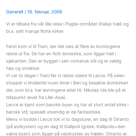
Generelt
/
16. februar, 2006
Vi er tilbake fra vår lille reise i Puglia-området (Italias hæl) og
bl.a. sett mange flotte kirker.
Først kom vi til Trani, der det sies at flere av korstogene
reiste ut fra. De har en flott domkirke, som ligger helt i
sjøkanten. Den er bygget i sen-romansk stil og er veldig
høy og smekker.
Vi var to dager i Trani før vi reiste videre til Lecce. På veien
stoppet vi imidlertid noen timer i Bari og besøkte domkirken
der, som bl.a. har levningene etter Hl. Nikolas (de ble på et
tidspunkt røvet fra Lille-Asia).
Lecce er kjent som barokk-byen og har et stort antall kirke i
barokk stil; spesielt utvendig er de fantastiske.
Mens vi bodde i Lecce tok vi to dagsturer, en dag til Otranto
(på østkysten) og en dag til Gallipoli (gresk: Kallipolis=den
vakre byen) som ligger på vestkysten av hælen. Otranto er