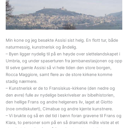
Min kone og jeg besøkte Assisi sist helg. En flott tur, både
naturmessig, kunstnerisk og åndelig.
– Byen ligger nydelig til på en høyde over slettelandskapet i
Umbria, og under spaserturen fra jernbanestasjonen og opp
til selve gamle Assisi så vi hele tiden den store borgen,
Rocca Maggiore, samt flere av de store kirkene komme
stadig nærmere.
– Kunstnerisk er de to Fransiskus-kirkene (den nedre og
den øvre) fulle av nydelige beskrivelser av bibelhistorien,
den hellige Frans og andre helgeners liv, laget at Giotto
(noe omdiskutert), Cimabue og andre kjente kunstnere.
– Vi brukte og så en del tid i bønn foran gravene til Frans og
Klara, to personer som på en så dramatisk måte viste at et