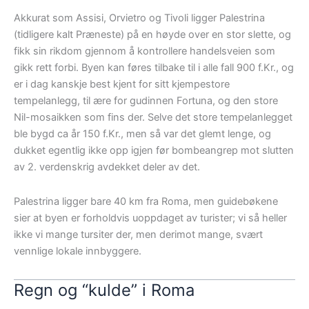
Akkurat som Assisi, Orvietro og Tivoli ligger Palestrina
(tidligere kalt Præneste) på en høyde over en stor slette, og
fikk sin rikdom gjennom å kontrollere handelsveien som
gikk rett forbi. Byen kan føres tilbake til i alle fall 900 f.Kr., og
er i dag kanskje best kjent for sitt kjempestore
tempelanlegg, til ære for gudinnen Fortuna, og den store
Nil-mosaikken som fins der. Selve det store tempelanlegget
ble bygd ca år 150 f.Kr., men så var det glemt lenge, og
dukket egentlig ikke opp igjen før bombeangrep mot slutten
av 2. verdenskrig avdekket deler av det.
Palestrina ligger bare 40 km fra Roma, men guidebøkene
sier at byen er forholdvis uoppdaget av turister; vi så heller
ikke vi mange tursiter der, men derimot mange, svært
vennlige lokale innbyggere.
Regn og “kulde” i Roma