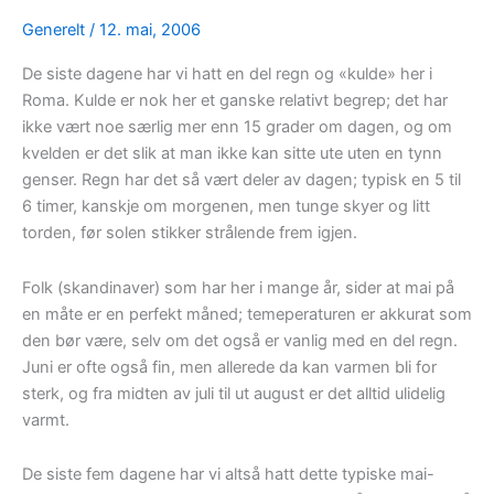
Generelt
/
12. mai, 2006
De siste dagene har vi hatt en del regn og «kulde» her i
Roma. Kulde er nok her et ganske relativt begrep; det har
ikke vært noe særlig mer enn 15 grader om dagen, og om
kvelden er det slik at man ikke kan sitte ute uten en tynn
genser. Regn har det så vært deler av dagen; typisk en 5 til
6 timer, kanskje om morgenen, men tunge skyer og litt
torden, før solen stikker strålende frem igjen.
Folk (skandinaver) som har her i mange år, sider at mai på
en måte er en perfekt måned; temeperaturen er akkurat som
den bør være, selv om det også er vanlig med en del regn.
Juni er ofte også fin, men allerede da kan varmen bli for
sterk, og fra midten av juli til ut august er det alltid ulidelig
varmt.
De siste fem dagene har vi altså hatt dette typiske mai-