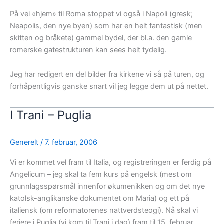
På vei «hjem» til Roma stoppet vi også i Napoli (gresk;
Neapolis, den nye byen) som har en helt fantastisk (men
skitten og bråkete) gammel bydel, der bl.a. den gamle
romerske gatestrukturen kan sees helt tydelig.
Jeg har redigert en del bilder fra kirkene vi så på turen, og
forhåpentligvis ganske snart vil jeg legge dem ut på nettet.
I Trani – Puglia
Generelt
/
7. februar, 2006
Vi er kommet vel fram til Italia, og registreringen er ferdig på
Angelicum – jeg skal ta fem kurs på engelsk (mest om
grunnlagsspørsmål innenfor økumenikken og om det nye
katolsk-anglikanske dokumentet om Maria) og ett på
italiensk (om reformatorenes nattverdsteogi). Nå skal vi
feriere i Puglia (vi kom til Trani i dag) fram til 15. februar.