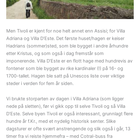
Men Tivoli er kjent for noe helt annet enn Assisi; for Villa
Adriana og Villa D’Este. Det første huset/hagen er keiser
Hadrians (sommer)sted, som ble bygget i andre århundre
etter Kristus, og som også i dag fremstår som
imponerende. Villa D’Este er en flott hage med hundrevis av
fontener som ble bygget av rike kardinaler (!) på 16- og
1700-tallet. Hagen ble satt på Unescos liste over viktige
steder i verden for fem år siden.
Vi brukte storparten av dagen i Villa Adriana (som ligger
nede på sletten), før vi gikk opp til selve Tivoli og så Villa
D’Este. Selve byen Tivoli er også interessant, grunnlagt flere
hundre år f.Kr., med et nydelig historisk senter. Slike
dagsturer er ofte svært anstrengende og slik også i går, 13
timer fra vi reiste hjemmefra – med Cotral-buss fra