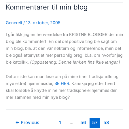
Kommentarer til min blog
Generelt
/
13. oktober, 2005
I går fikk jeg en henvendelse fra KRISTNE BLOGGER der min
blog ble kommentert. En del del positive ting ble sagt om
min blog, bla. at den var nøktern og informerende, men det
ble også etterlyst et mer personlig preg, bl.a. om hvorfor jeg
ble katolikk.
(Oppdatering: Denne lenken fins ikke lenger.)
Dette siste kan man lese om på mine (mer tradisjonelle og
mye eldre) hjemmesider,
SE HER
. Kanskje jeg etter hvert
skal forsøke å knytte mine mer tradisjonelel hjemmesider
mer sammen med min nye blog?
←
Previous
1
…
56
57
58