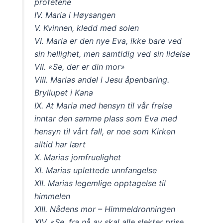
profetene
IV. Maria i Høysangen
V. Kvinnen, kledd med solen
VI. Maria er den nye Eva, ikke bare ved
sin hellighet, men samtidig ved sin lidelse
VII. «Se, der er din mor»
VIII. Marias andel i Jesu åpenbaring.
Bryllupet i Kana
IX. At Maria med hensyn til vår frelse
inntar den samme plass som Eva med
hensyn til vårt fall, er noe som Kirken
alltid har lært
X. Marias jomfruelighet
XI. Marias uplettede unnfangelse
XII. Marias legemlige opptagelse til
himmelen
XIII. Nådens mor – Himmeldronningen
XIV. «Se, fra nå av skal alle slekter prise